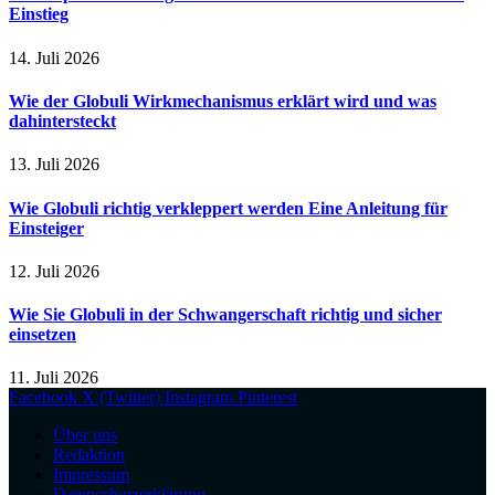
Einstieg
14. Juli 2026
Wie der Globuli Wirkmechanismus erklärt wird und was
dahintersteckt
13. Juli 2026
Wie Globuli richtig verkleppert werden Eine Anleitung für
Einsteiger
12. Juli 2026
Wie Sie Globuli in der Schwangerschaft richtig und sicher
einsetzen
11. Juli 2026
Facebook
X (Twitter)
Instagram
Pinterest
Über uns
Redaktion
Impressum
Datenschutzerklärung