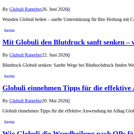
By
Glubuli Ratgeber
26. Juni 2026
0
Wunden Globuli heilen – sanfte Unterstützung für Ihre Heilung mit 
Ratgeber
Mit Globuli den Blutdruck sanft senken – w
By
Glubuli Ratgeber
22. Juni 2026
0
Blutdruck Globuli senken: Sanfte Wege bei Bluthochdruck finden W
Ratgeber
Globuli einnehmen Tipps für die effektiv
By
Glubuli Ratgeber
20. Mai 2026
0
Globuli einnehmen Tipps für die effektive Anwendung im Alltag Glo
Ratgeber
Wie Globuli die Wundheilung nach OPs fö