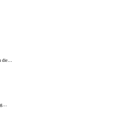
um die…
tag…