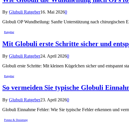
By
Glubuli Ratgeber
16. Mai 2026
0
Globuli OP Wundheilung: Sanfte Unterstützung nach chirurgischen Ei
Ratgeber
Mit Globuli erste Schritte sicher und ents
By
Glubuli Ratgeber
24. April 2026
0
Globuli erste Schritte: Mit kleinen Kügelchen sicher und entspannt s
Ratgeber
So vermeiden Sie typische Globuli Einnah
By
Glubuli Ratgeber
23. April 2026
0
Globuli Einnahme Fehler: Wie Sie typische Fehler erkennen und verm
Potenz & Dosierung