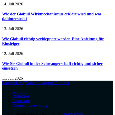
14. Juli 2026
Wie der Globuli Wirkmechanismus erklärt wird und was
dahintersteckt
13. Juli 2026
Wie Globuli richtig verkleppert werden Eine Anleitung für
Einsteiger
12. Juli 2026
Wie Sie Globuli in der Schwangerschaft richtig und sicher
einsetzen
11. Juli 2026
Facebook
X (Twitter)
Instagram
Pinterest
Über uns
Redaktion
Impressum
Datenschutzerklärung
© 2026 ThemeSphere. Designed by
ThemeSphere
.