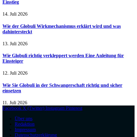
Einstieg
14. Juli 2026
Wie der Globuli Wirkmechanismus erklärt wird und was
dahintersteckt
13. Juli 2026
Wie Globuli richtig verkleppert werden Eine Anleitung für
Einsteiger
12. Juli 2026
Wie Sie Globuli in der Schwangerschaft richtig und sicher
einsetzen
11. Juli 2026
Facebook
X (Twitter)
Instagram
Pinterest
Über uns
Redaktion
Impressum
Datenschutzerklärung