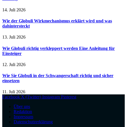
14. Juli 2026
Wie der Globuli Wirkmechanismus erklärt wird und was
dahintersteckt
13. Juli 2026
Wie Globuli richtig verkleppert werden Eine Anleitung für
Einsteiger
12. Juli 2026
Wie Sie Globuli in der Schwangerschaft richtig und sicher
einsetzen
11. Juli 2026
Facebook
X (Twitter)
Instagram
Pinterest
Über uns
Redaktion
Impressum
Datenschutzerklärung