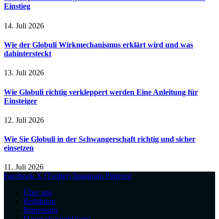
Einstieg
14. Juli 2026
Wie der Globuli Wirkmechanismus erklärt wird und was
dahintersteckt
13. Juli 2026
Wie Globuli richtig verkleppert werden Eine Anleitung für
Einsteiger
12. Juli 2026
Wie Sie Globuli in der Schwangerschaft richtig und sicher
einsetzen
11. Juli 2026
Facebook
X (Twitter)
Instagram
Pinterest
Über uns
Redaktion
Impressum
Datenschutzerklärung