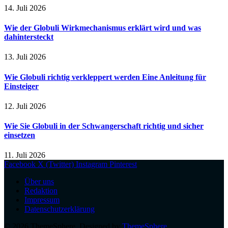
14. Juli 2026
Wie der Globuli Wirkmechanismus erklärt wird und was
dahintersteckt
13. Juli 2026
Wie Globuli richtig verkleppert werden Eine Anleitung für
Einsteiger
12. Juli 2026
Wie Sie Globuli in der Schwangerschaft richtig und sicher
einsetzen
11. Juli 2026
Facebook
X (Twitter)
Instagram
Pinterest
Über uns
Redaktion
Impressum
Datenschutzerklärung
© 2026 ThemeSphere. Designed by
ThemeSphere
.