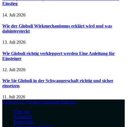
Einstieg
14. Juli 2026
Wie der Globuli Wirkmechanismus erklärt wird und was
dahintersteckt
13. Juli 2026
Wie Globuli richtig verkleppert werden Eine Anleitung für
Einsteiger
12. Juli 2026
Wie Sie Globuli in der Schwangerschaft richtig und sicher
einsetzen
11. Juli 2026
Facebook
X (Twitter)
Instagram
Pinterest
Über uns
Redaktion
Impressum
Datenschutzerklärung