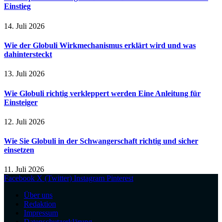
Einstieg
14. Juli 2026
Wie der Globuli Wirkmechanismus erklärt wird und was
dahintersteckt
13. Juli 2026
Wie Globuli richtig verkleppert werden Eine Anleitung für
Einsteiger
12. Juli 2026
Wie Sie Globuli in der Schwangerschaft richtig und sicher
einsetzen
11. Juli 2026
Facebook
X (Twitter)
Instagram
Pinterest
Über uns
Redaktion
Impressum
Datenschutzerklärung