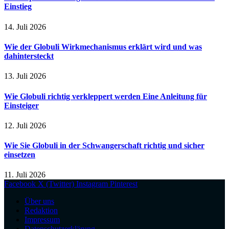
Einstieg
14. Juli 2026
Wie der Globuli Wirkmechanismus erklärt wird und was
dahintersteckt
13. Juli 2026
Wie Globuli richtig verkleppert werden Eine Anleitung für
Einsteiger
12. Juli 2026
Wie Sie Globuli in der Schwangerschaft richtig und sicher
einsetzen
11. Juli 2026
Facebook
X (Twitter)
Instagram
Pinterest
Über uns
Redaktion
Impressum
Datenschutzerklärung