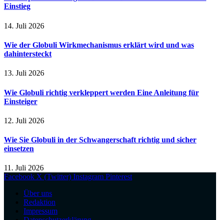
Einstieg
14. Juli 2026
Wie der Globuli Wirkmechanismus erklärt wird und was
dahintersteckt
13. Juli 2026
Wie Globuli richtig verkleppert werden Eine Anleitung für
Einsteiger
12. Juli 2026
Wie Sie Globuli in der Schwangerschaft richtig und sicher
einsetzen
11. Juli 2026
Facebook
X (Twitter)
Instagram
Pinterest
Über uns
Redaktion
Impressum
Datenschutzerklärung