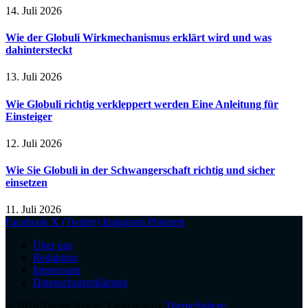
14. Juli 2026
Wie der Globuli Wirkmechanismus erklärt wird und was
dahintersteckt
13. Juli 2026
Wie Globuli richtig verkleppert werden Eine Anleitung für
Einsteiger
12. Juli 2026
Wie Sie Globuli in der Schwangerschaft richtig und sicher
einsetzen
11. Juli 2026
Facebook
X (Twitter)
Instagram
Pinterest
Über uns
Redaktion
Impressum
Datenschutzerklärung
© 2026 ThemeSphere. Designed by
ThemeSphere
.