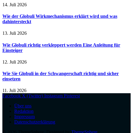
14. Juli 2026
Wie der Globuli Wirkmechanismus erklärt wird und was
dahintersteckt
13. Juli 2026
Wie Globuli richtig verkleppert werden Eine Anleitung für
Einsteiger
12. Juli 2026
Wie Sie Globuli in der Schwangerschaft richtig und sicher
einsetzen
11. Juli 2026
Facebook
X (Twitter)
Instagram
Pinterest
Über uns
Redaktion
Impressum
Datenschutzerklärung
© 2026 ThemeSphere. Designed by
ThemeSphere
.