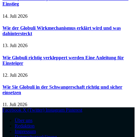
Einstieg
14. Juli 2026
Wie der Globuli Wirkmechanismus erklärt wird und was
dahintersteckt
13. Juli 2026
Wie Globuli richtig verkleppert werden Eine Anleitung für
Einsteiger
12. Juli 2026
Wie Sie Globuli in der Schwangerschaft richtig und sicher
einsetzen
11. Juli 2026
Facebook
X (Twitter)
Instagram
Pinterest
Über uns
Redaktion
Impressum
Datenschutzerklärung