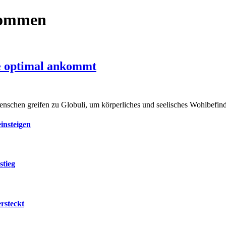
kommen
ie optimal ankommt
nschen greifen zu Globuli, um körperliches und seelisches Wohlbefin
insteigen
stieg
rsteckt