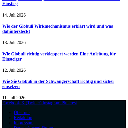
Einstieg
14. Juli 2026
Wie der Globuli Wirkmechanismus erklärt wird und was
dahintersteckt
13. Juli 2026
Wie Globuli richtig verkleppert werden Eine Anleitung für
Einsteiger
12. Juli 2026
Wie Sie Globuli in der Schwangerschaft richtig und sicher
einsetzen
11. Juli 2026
Facebook
X (Twitter)
Instagram
Pinterest
Über uns
Redaktion
Impressum
Datenschutzerklärung