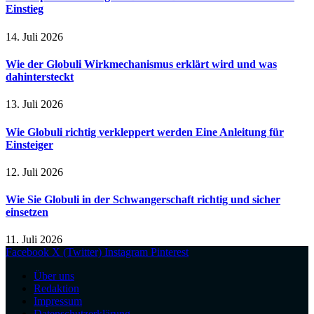
Einstieg
14. Juli 2026
Wie der Globuli Wirkmechanismus erklärt wird und was
dahintersteckt
13. Juli 2026
Wie Globuli richtig verkleppert werden Eine Anleitung für
Einsteiger
12. Juli 2026
Wie Sie Globuli in der Schwangerschaft richtig und sicher
einsetzen
11. Juli 2026
Facebook
X (Twitter)
Instagram
Pinterest
Über uns
Redaktion
Impressum
Datenschutzerklärung