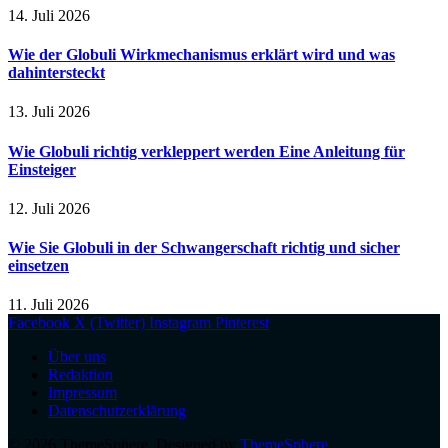
14. Juli 2026
Wie der Globuli Wirkmechanismus erklärt wird und was
dahintersteckt
13. Juli 2026
Wie Globuli richtig verkleppert werden Eine Anleitung für
Einsteiger
12. Juli 2026
Wie Sie Globuli in der Schwangerschaft richtig und sicher
einsetzen
11. Juli 2026
Facebook
X (Twitter)
Instagram
Pinterest
Über uns
Redaktion
Impressum
Datenschutzerklärung
© 2026 ThemeSphere. Designed by
ThemeSphere
.