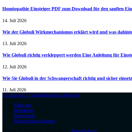
Homöopathie Einsteiger PDF zum Download für den sanften Ein
14. Juli 2026
Wie der Globuli Wirkmechanismus erklärt wird und was dahinte
13. Juli 2026
Wie Globuli richtig verkleppert werden Eine Anleitung für Einst
12. Juli 2026
Wie Sie Globuli in der Schwangerschaft richtig und sicher einset
11. Juli 2026
Facebook
X (Twitter)
Instagram
Pinterest
Über uns
Redaktion
Impressum
Datenschutzerklärung
© 2026 ThemeSphere. Designed by
ThemeSphere
.