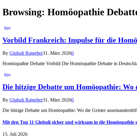
Browsing:
Homöopathie Debatt
Blog
Vorbild Frankreich: Impulse für die Homö
By
Glubuli Ratgeber
31. März 2026
0
Homöopathie Debatte Vorbild Die Homöopathie Debatte in Deutschl
Blog
Die hitzige Debatte um Homöopathie: Wo d
By
Glubuli Ratgeber
31. März 2026
0
Die hitzige Debatte um Homöopathie: Wo die Geister auseinanderdrift
Mit den Top 11 Globuli sicher und wirksam in die Homöopathie e
15. Juli 2026