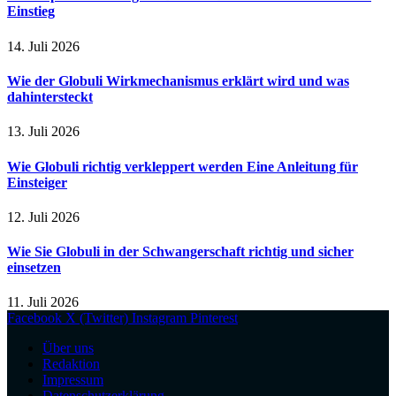
Einstieg
14. Juli 2026
Wie der Globuli Wirkmechanismus erklärt wird und was
dahintersteckt
13. Juli 2026
Wie Globuli richtig verkleppert werden Eine Anleitung für
Einsteiger
12. Juli 2026
Wie Sie Globuli in der Schwangerschaft richtig und sicher
einsetzen
11. Juli 2026
Facebook
X (Twitter)
Instagram
Pinterest
Über uns
Redaktion
Impressum
Datenschutzerklärung