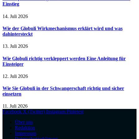
Einstieg
14. Juli 2026
Wie der Globuli Wirkmechanismus erklärt wird und was
dahintersteckt
13. Juli 2026
Wie Globuli richtig verkleppert werden Eine Anleitung für
Einsteiger
12. Juli 2026
Wie Sie Globuli in der Schwangerschaft richtig und sicher
einsetzen
11. Juli 2026
Facebook
X (Twitter)
Instagram
Pinterest
Über uns
Redaktion
Impressum
Datenschutzerklärung