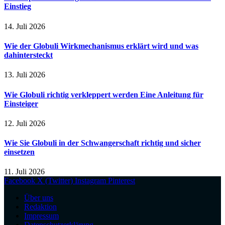
Einstieg
14. Juli 2026
Wie der Globuli Wirkmechanismus erklärt wird und was
dahintersteckt
13. Juli 2026
Wie Globuli richtig verkleppert werden Eine Anleitung für
Einsteiger
12. Juli 2026
Wie Sie Globuli in der Schwangerschaft richtig und sicher
einsetzen
11. Juli 2026
Facebook
X (Twitter)
Instagram
Pinterest
Über uns
Redaktion
Impressum
Datenschutzerklärung