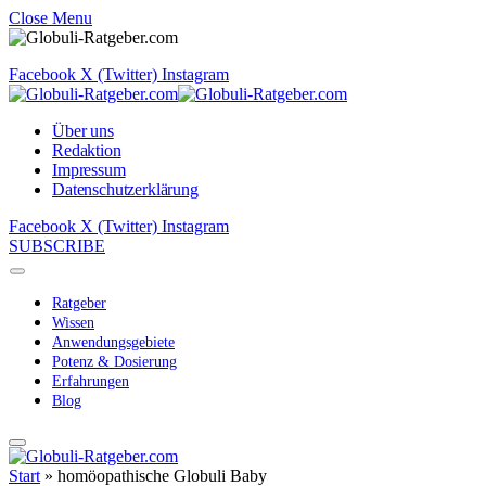
Close Menu
Facebook
X (Twitter)
Instagram
Über uns
Redaktion
Impressum
Datenschutzerklärung
Facebook
X (Twitter)
Instagram
SUBSCRIBE
Ratgeber
Wissen
Anwendungsgebiete
Potenz & Dosierung
Erfahrungen
Blog
Start
»
homöopathische Globuli Baby