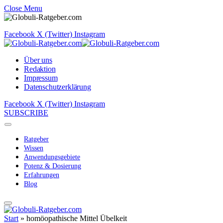
Close Menu
Facebook
X (Twitter)
Instagram
Über uns
Redaktion
Impressum
Datenschutzerklärung
Facebook
X (Twitter)
Instagram
SUBSCRIBE
Ratgeber
Wissen
Anwendungsgebiete
Potenz & Dosierung
Erfahrungen
Blog
Start
»
homöopathische Mittel Übelkeit