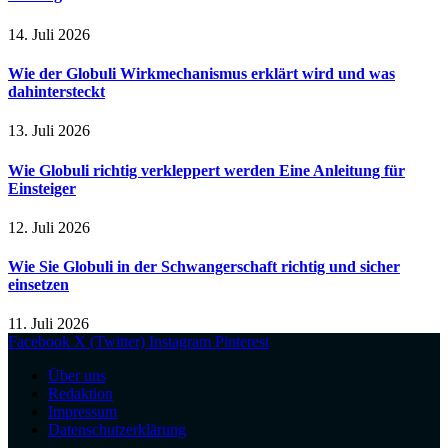
14. Juli 2026
Wie der Globuli Wirkmechanismus erklärt wird und was
dahintersteckt
13. Juli 2026
Wie Globuli richtig verkleppert werden Eine Anleitung für
Einsteiger
12. Juli 2026
Wie Sie Globuli in der Schwangerschaft richtig und sicher
einsetzen
11. Juli 2026
Facebook
X (Twitter)
Instagram
Pinterest
Über uns
Redaktion
Impressum
Datenschutzerklärung