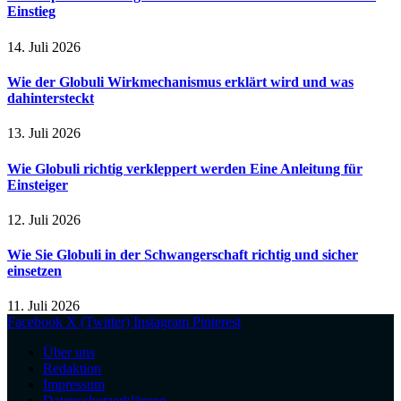
Einstieg
14. Juli 2026
Wie der Globuli Wirkmechanismus erklärt wird und was
dahintersteckt
13. Juli 2026
Wie Globuli richtig verkleppert werden Eine Anleitung für
Einsteiger
12. Juli 2026
Wie Sie Globuli in der Schwangerschaft richtig und sicher
einsetzen
11. Juli 2026
Facebook
X (Twitter)
Instagram
Pinterest
Über uns
Redaktion
Impressum
Datenschutzerklärung