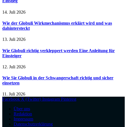
Einstieg
14. Juli 2026
Wie der Globuli Wirkmechanismus erklärt wird und was
dahintersteckt
13. Juli 2026
Wie Globuli richtig verkleppert werden Eine Anleitung für
Einsteiger
12. Juli 2026
Wie Sie Globuli in der Schwangerschaft richtig und sicher
einsetzen
11. Juli 2026
Facebook
X (Twitter)
Instagram
Pinterest
Über uns
Redaktion
Impressum
Datenschutzerklärung