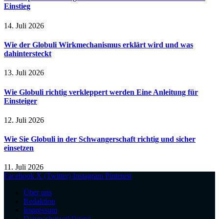
Einstieg
14. Juli 2026
Wie der Globuli Wirkmechanismus erklärt wird und was
dahintersteckt
13. Juli 2026
Wie Globuli richtig verkleppert werden Eine Anleitung für
Einsteiger
12. Juli 2026
Wie Sie Globuli in der Schwangerschaft richtig und sicher
einsetzen
11. Juli 2026
Facebook
X (Twitter)
Instagram
Pinterest
Über uns
Redaktion
Impressum
Datenschutzerklärung