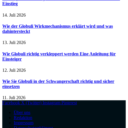
Einstieg
14. Juli 2026
Wie der Globuli Wirkmechanismus erklärt wird und was
dahintersteckt
13. Juli 2026
Wie Globuli richtig verkleppert werden Eine Anleitung für
Einsteiger
12. Juli 2026
Wie Sie Globuli in der Schwangerschaft richtig und sicher
einsetzen
11. Juli 2026
Facebook
X (Twitter)
Instagram
Pinterest
Über uns
Redaktion
Impressum
Datenschutzerklärung