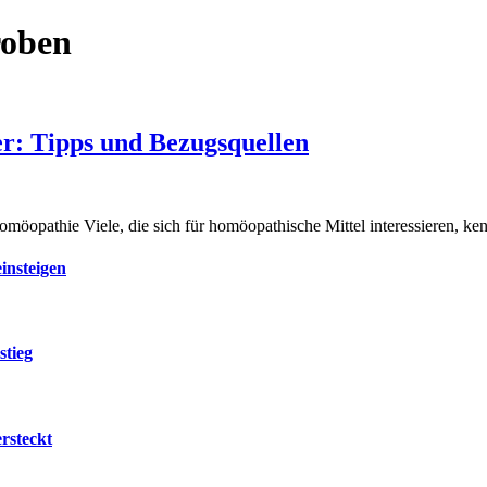
roben
ter: Tipps und Bezugsquellen
Homöopathie Viele, die sich für homöopathische Mittel interessieren, 
insteigen
stieg
rsteckt