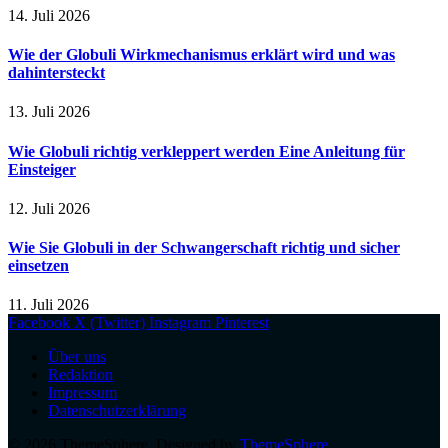
14. Juli 2026
Wie der Globuli Wirkmechanismus erklärt wird und was
dahintersteckt
13. Juli 2026
Wie Globuli richtig verkleppert werden Eine Anleitung für
Einsteiger
12. Juli 2026
Wie Sie Globuli in der Schwangerschaft richtig und sicher
einsetzen
11. Juli 2026
Facebook
X (Twitter)
Instagram
Pinterest
Über uns
Redaktion
Impressum
Datenschutzerklärung
© 2026 ThemeSphere. Designed by
ThemeSphere
.