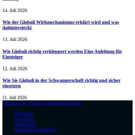
14. Juli 2026
Wie der Globuli Wirkmechanismus erklärt wird und was
dahintersteckt
13. Juli 2026
Wie Globuli richtig verkleppert werden Eine Anleitung für
Einsteiger
12. Juli 2026
Wie Sie Globuli in der Schwangerschaft richtig und sicher
einsetzen
11. Juli 2026
Facebook
X (Twitter)
Instagram
Pinterest
Über uns
Redaktion
Impressum
Datenschutzerklärung