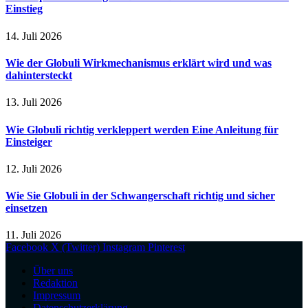
Einstieg
14. Juli 2026
Wie der Globuli Wirkmechanismus erklärt wird und was
dahintersteckt
13. Juli 2026
Wie Globuli richtig verkleppert werden Eine Anleitung für
Einsteiger
12. Juli 2026
Wie Sie Globuli in der Schwangerschaft richtig und sicher
einsetzen
11. Juli 2026
Facebook
X (Twitter)
Instagram
Pinterest
Über uns
Redaktion
Impressum
Datenschutzerklärung