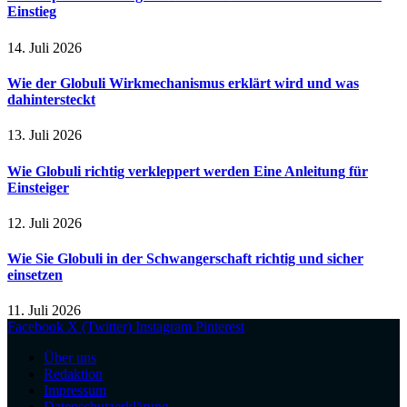
Einstieg
14. Juli 2026
Wie der Globuli Wirkmechanismus erklärt wird und was
dahintersteckt
13. Juli 2026
Wie Globuli richtig verkleppert werden Eine Anleitung für
Einsteiger
12. Juli 2026
Wie Sie Globuli in der Schwangerschaft richtig und sicher
einsetzen
11. Juli 2026
Facebook
X (Twitter)
Instagram
Pinterest
Über uns
Redaktion
Impressum
Datenschutzerklärung