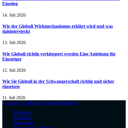
Einstieg
14. Juli 2026
Wie der Globuli Wirkmechanismus erklärt wird und was
dahintersteckt
13. Juli 2026
Wie Globuli richtig verkleppert werden Eine Anleitung für
Einsteiger
12. Juli 2026
Wie Sie Globuli in der Schwangerschaft richtig und sicher
einsetzen
11. Juli 2026
Facebook
X (Twitter)
Instagram
Pinterest
Über uns
Redaktion
Impressum
Datenschutzerklärung