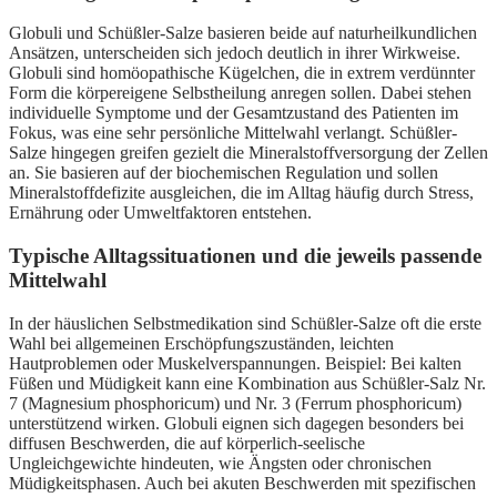
Globuli und Schüßler-Salze basieren beide auf naturheilkundlichen
Ansätzen, unterscheiden sich jedoch deutlich in ihrer Wirkweise.
Globuli sind homöopathische Kügelchen, die in extrem verdünnter
Form die körpereigene Selbstheilung anregen sollen. Dabei stehen
individuelle Symptome und der Gesamtzustand des Patienten im
Fokus, was eine sehr persönliche Mittelwahl verlangt. Schüßler-
Salze hingegen greifen gezielt die Mineralstoffversorgung der Zellen
an. Sie basieren auf der biochemischen Regulation und sollen
Mineralstoffdefizite ausgleichen, die im Alltag häufig durch Stress,
Ernährung oder Umweltfaktoren entstehen.
Typische Alltagssituationen und die jeweils passende
Mittelwahl
In der häuslichen Selbstmedikation sind Schüßler-Salze oft die erste
Wahl bei allgemeinen Erschöpfungszuständen, leichten
Hautproblemen oder Muskelverspannungen. Beispiel: Bei kalten
Füßen und Müdigkeit kann eine Kombination aus Schüßler-Salz Nr.
7 (Magnesium phosphoricum) und Nr. 3 (Ferrum phosphoricum)
unterstützend wirken. Globuli eignen sich dagegen besonders bei
diffusen Beschwerden, die auf körperlich-seelische
Ungleichgewichte hindeuten, wie Ängsten oder chronischen
Müdigkeitsphasen. Auch bei akuten Beschwerden mit spezifischen