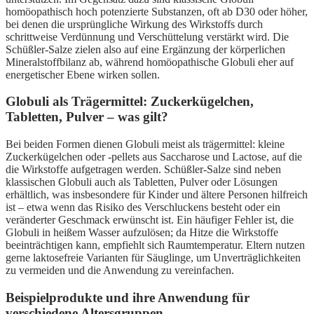
homöopathisch hoch potenzierte Substanzen, oft ab D30 oder höher,
bei denen die ursprüngliche Wirkung des Wirkstoffs durch
schrittweise Verdünnung und Verschüttelung verstärkt wird. Die
Schüßler-Salze zielen also auf eine Ergänzung der körperlichen
Mineralstoffbilanz ab, während homöopathische Globuli eher auf
energetischer Ebene wirken sollen.
Globuli als Trägermittel: Zuckerkügelchen,
Tabletten, Pulver – was gilt?
Bei beiden Formen dienen Globuli meist als trägermittel: kleine
Zuckerkügelchen oder -pellets aus Saccharose und Lactose, auf die
die Wirkstoffe aufgetragen werden. Schüßler-Salze sind neben
klassischen Globuli auch als Tabletten, Pulver oder Lösungen
erhältlich, was insbesondere für Kinder und ältere Personen hilfreich
ist – etwa wenn das Risiko des Verschluckens besteht oder ein
veränderter Geschmack erwünscht ist. Ein häufiger Fehler ist, die
Globuli in heißem Wasser aufzulösen; da Hitze die Wirkstoffe
beeinträchtigen kann, empfiehlt sich Raumtemperatur. Eltern nutzen
gerne laktosefreie Varianten für Säuglinge, um Unverträglichkeiten
zu vermeiden und die Anwendung zu vereinfachen.
Beispielprodukte und ihre Anwendung für
verschiedene Altersgruppen