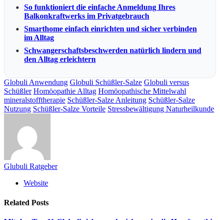
So funktioniert die einfache Anmeldung Ihres
Balkonkraftwerks im Privatgebrauch
Smarthome einfach einrichten und sicher verbinden
im Alltag
Schwangerschaftsbeschwerden natürlich lindern und
den Alltag erleichtern
Globuli Anwendung
Globuli Schüßler-Salze
Globuli versus
Schüßler
Homöopathie Alltag
Homöopathische Mittelwahl
mineralstofftherapie
Schüßler-Salze Anleitung
Schüßler-Salze
Nutzung
Schüßler-Salze Vorteile
Stressbewältigung Naturheilkunde
Glubuli Ratgeber
Website
Related
Posts