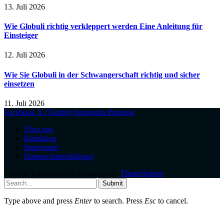
13. Juli 2026
Wie Globuli richtig verkleppert werden Eine Anleitung für
Einsteiger
12. Juli 2026
Wie Sie Globuli in der Schwangerschaft richtig und sicher
einsetzen
11. Juli 2026
Facebook
X (Twitter)
Instagram
Pinterest
Über uns
Redaktion
Impressum
Datenschutzerklärung
© 2026 ThemeSphere. Designed by
ThemeSphere
.
Submit
Type above and press
Enter
to search. Press
Esc
to cancel.