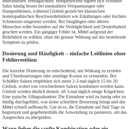
individuellen Verträglichkeit. Beispielsweise eignen sich Schüßler-
Salze häufig besser bei muskulären Verspannungen oder
Hautproblemen, während Globuli gezielt bei klassischen
homöopathischen Beschwerdebildern wie Erkältungen oder leichten
Schmerzen eingesetzt werden. Bei Säuglingen oder älteren
Menschen sollte besonders auf die Verträglichkeit und Dosierbarkeit
geachtet werden. Ein gängiger Fehler ist, Mittel aufgrund der
Beliebtheit zu wählen, ohne die genaue Wirkung auf das bestehende
Symptom zu prüfen.
Dosierung und Häufigkeit – einfache Leitlinien ohne
Fehlinvestition
Die korrekte Dosierung ist entscheidend, um Wirkung zu erzielen
und Überdosierungen oder unnötige Kosten zu vermeiden. Bei
Schüßler-Salzen empfehlen sich meist 2-3-mal täglich 15 bis 20
Globuli, wobei von verschiedenen Salzen kombiniert werden kann.
Globuli werden ähnlich dosiert, oft 3-mal täglich einige Kügelchen.
Eine typische Alltagssituation: Die Einnahme wird zu hastig oder zu
häufig durchgeführt, was keine schnellere Besserung bringt und das
Mittel schnell aufbraucht. Gut ist es, die Einnahme auf fünf Tage zu
begrenzen und gegebenenfalls die Anwendung zu pausieren, um das
Ansprechen zu überprüfen.
Wann lieber die sanfte Kombination oder ein