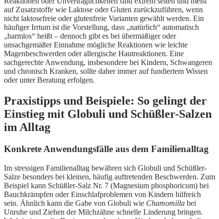
Reaktionen oder Unverträglichkeiten sind extrem selten und meist
auf Zusatzstoffe wie Laktose oder Gluten zurückzuführen, wenn
nicht laktosefreie oder glutenfreie Varianten gewählt werden. Ein
häufiger Irrtum ist die Vorstellung, dass „natürlich“ automatisch
„harmlos“ heißt – dennoch gibt es bei übermäßiger oder
unsachgemäßer Einnahme mögliche Reaktionen wie leichte
Magenbeschwerden oder allergische Hautreaktionen. Eine
sachgerechte Anwendung, insbesondere bei Kindern, Schwangeren
und chronisch Kranken, sollte daher immer auf fundiertem Wissen
oder unter Beratung erfolgen.
Praxistipps und Beispiele: So gelingt der
Einstieg mit Globuli und Schüßler-Salzen
im Alltag
Konkrete Anwendungsfälle aus dem Familienalltag
Im stressigen Familienalltag bewähren sich Globuli und Schüßler-
Salze besonders bei kleinen, häufig auftretenden Beschwerden. Zum
Beispiel kann Schüßler-Salz Nr. 7 (Magnesium phosphoricum) bei
Bauchkrämpfen oder Einschlafproblemen von Kindern hilfreich
sein. Ähnlich kann die Gabe von Globuli wie
Chamomilla
bei
Unruhe und Ziehen der Milchzähne schnelle Linderung bringen.