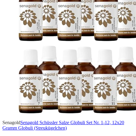
Senagold
Senagold Schüssler Salze Globuli Set Nr. 1-12, 12x20
Gramm Globuli (Streukügelchen)