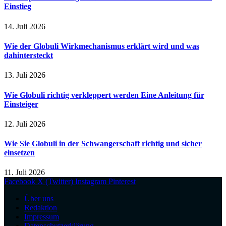
Einstieg
14. Juli 2026
Wie der Globuli Wirkmechanismus erklärt wird und was
dahintersteckt
13. Juli 2026
Wie Globuli richtig verkleppert werden Eine Anleitung für
Einsteiger
12. Juli 2026
Wie Sie Globuli in der Schwangerschaft richtig und sicher
einsetzen
11. Juli 2026
Facebook
X (Twitter)
Instagram
Pinterest
Über uns
Redaktion
Impressum
Datenschutzerklärung