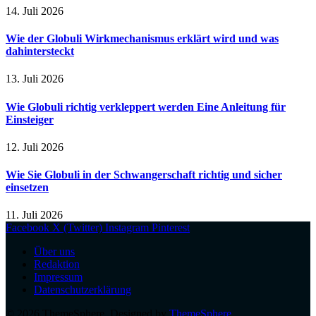
14. Juli 2026
Wie der Globuli Wirkmechanismus erklärt wird und was
dahintersteckt
13. Juli 2026
Wie Globuli richtig verkleppert werden Eine Anleitung für
Einsteiger
12. Juli 2026
Wie Sie Globuli in der Schwangerschaft richtig und sicher
einsetzen
11. Juli 2026
Facebook
X (Twitter)
Instagram
Pinterest
Über uns
Redaktion
Impressum
Datenschutzerklärung
© 2026 ThemeSphere. Designed by
ThemeSphere
.