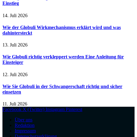
Einstieg
14. Juli 2026
Wie der Globuli Wirkmechanismus erklärt wird und was
dahintersteckt
13. Juli 2026
Wie Globuli richtig verkleppert werden Eine Anleitung für
Einsteiger
12. Juli 2026
Wie Sie Globuli in der Schwangerschaft richtig und sicher
einsetzen
11. Juli 2026
Facebook
X (Twitter)
Instagram
Pinterest
Über uns
Redaktion
Impressum
Datenschutzerklärung