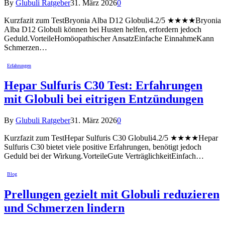
By
Glubuli Ratgeber
31. März 2026
0
Kurzfazit zum TestBryonia Alba D12 Globuli4.2/5 ★★★★Bryonia
Alba D12 Globuli können bei Husten helfen, erfordern jedoch
Geduld.VorteileHomöopathischer AnsatzEinfache EinnahmeKann
Schmerzen…
Erfahrungen
Hepar Sulfuris C30 Test: Erfahrungen
mit Globuli bei eitrigen Entzündungen
By
Glubuli Ratgeber
31. März 2026
0
Kurzfazit zum TestHepar Sulfuris C30 Globuli4.2/5 ★★★★Hepar
Sulfuris C30 bietet viele positive Erfahrungen, benötigt jedoch
Geduld bei der Wirkung.VorteileGute VerträglichkeitEinfach…
Blog
Prellungen gezielt mit Globuli reduzieren
und Schmerzen lindern