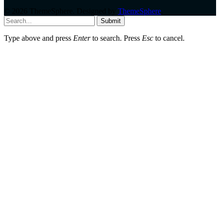
© 2026 ThemeSphere. Designed by
ThemeSphere
.
Submit
Type above and press
Enter
to search. Press
Esc
to cancel.