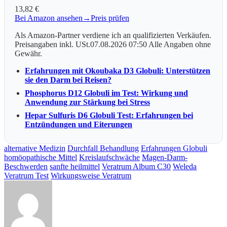
13,82 €
Bei Amazon ansehen
→
Preis prüfen
Als Amazon-Partner verdiene ich an qualifizierten Verkäufen.
Preisangaben inkl. USt.07.08.2026 07:50 Alle Angaben ohne
Gewähr.
Erfahrungen mit Okoubaka D3 Globuli: Unterstützen
sie den Darm bei Reisen?
Phosphorus D12 Globuli im Test: Wirkung und
Anwendung zur Stärkung bei Stress
Hepar Sulfuris D6 Globuli Test: Erfahrungen bei
Entzündungen und Eiterungen
alternative Medizin
Durchfall Behandlung
Erfahrungen Globuli
homöopathische Mittel
Kreislaufschwäche
Magen-Darm-
Beschwerden
sanfte heilmittel
Veratrum Album C30
Weleda
Veratrum Test
Wirkungsweise Veratrum