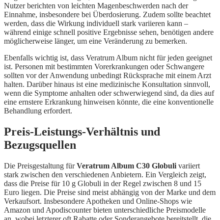
Nutzer berichten von leichten Magenbeschwerden nach der
Einnahme, insbesondere bei Überdosierung. Zudem sollte beachtet
werden, dass die Wirkung individuell stark variieren kann –
während einige schnell positive Ergebnisse sehen, benötigen andere
möglicherweise länger, um eine Veränderung zu bemerken.
Ebenfalls wichtig ist, dass Veratrum Album nicht für jeden geeignet
ist. Personen mit bestimmten Vorerkrankungen oder Schwangere
sollten vor der Anwendung unbedingt Rücksprache mit einem Arzt
halten. Darüber hinaus ist eine medizinische Konsultation sinnvoll,
wenn die Symptome anhalten oder schwerwiegend sind, da dies auf
eine ernstere Erkrankung hinweisen könnte, die eine konventionelle
Behandlung erfordert.
Preis-Leistungs-Verhältnis und
Bezugsquellen
Die Preisgestaltung für
Veratrum Album C30 Globuli
variiert
stark zwischen den verschiedenen Anbietern. Ein Vergleich zeigt,
dass die Preise für 10 g Globuli in der Regel zwischen 8 und 15
Euro liegen. Die Preise sind meist abhängig von der Marke und dem
Verkaufsort. Insbesondere Apotheken und Online-Shops wie
Amazon und Apodiscounter bieten unterschiedliche Preismodelle
an, wobei letzterer oft Rabatte oder Sonderangebote bereitstellt, die