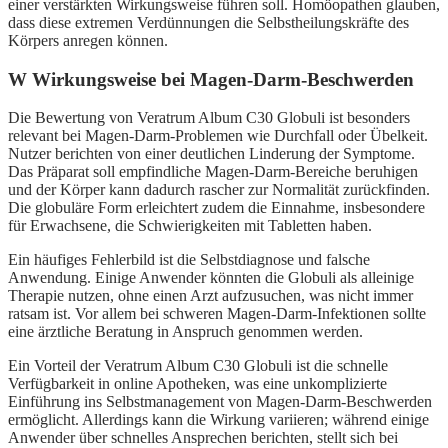
einer verstärkten Wirkungsweise führen soll. Homöopathen glauben,
dass diese extremen Verdünnungen die Selbstheilungskräfte des
Körpers anregen können.
W Wirkungsweise bei Magen-Darm-Beschwerden
Die Bewertung von Veratrum Album C30 Globuli ist besonders
relevant bei Magen-Darm-Problemen wie Durchfall oder Übelkeit.
Nutzer berichten von einer deutlichen Linderung der Symptome.
Das Präparat soll empfindliche Magen-Darm-Bereiche beruhigen
und der Körper kann dadurch rascher zur Normalität zurückfinden.
Die globuläre Form erleichtert zudem die Einnahme, insbesondere
für Erwachsene, die Schwierigkeiten mit Tabletten haben.
Ein häufiges Fehlerbild ist die Selbstdiagnose und falsche
Anwendung. Einige Anwender könnten die Globuli als alleinige
Therapie nutzen, ohne einen Arzt aufzusuchen, was nicht immer
ratsam ist. Vor allem bei schweren Magen-Darm-Infektionen sollte
eine ärztliche Beratung in Anspruch genommen werden.
Ein Vorteil der Veratrum Album C30 Globuli ist die schnelle
Verfügbarkeit in online Apotheken, was eine unkomplizierte
Einführung ins Selbstmanagement von Magen-Darm-Beschwerden
ermöglicht. Allerdings kann die Wirkung variieren; während einige
Anwender über schnelles Ansprechen berichten, stellt sich bei