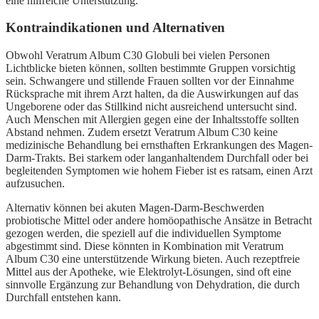
eine hilfreiche Unterstützung.
Kontraindikationen und Alternativen
Obwohl Veratrum Album C30 Globuli bei vielen Personen
Lichtblicke bieten können, sollten bestimmte Gruppen vorsichtig
sein. Schwangere und stillende Frauen sollten vor der Einnahme
Rücksprache mit ihrem Arzt halten, da die Auswirkungen auf das
Ungeborene oder das Stillkind nicht ausreichend untersucht sind.
Auch Menschen mit Allergien gegen eine der Inhaltsstoffe sollten
Abstand nehmen. Zudem ersetzt Veratrum Album C30 keine
medizinische Behandlung bei ernsthaften Erkrankungen des Magen-
Darm-Trakts. Bei starkem oder langanhaltendem Durchfall oder bei
begleitenden Symptomen wie hohem Fieber ist es ratsam, einen Arzt
aufzusuchen.
Alternativ können bei akuten Magen-Darm-Beschwerden
probiotische Mittel oder andere homöopathische Ansätze in Betracht
gezogen werden, die speziell auf die individuellen Symptome
abgestimmt sind. Diese könnten in Kombination mit Veratrum
Album C30 eine unterstützende Wirkung bieten. Auch rezeptfreie
Mittel aus der Apotheke, wie Elektrolyt-Lösungen, sind oft eine
sinnvolle Ergänzung zur Behandlung von Dehydration, die durch
Durchfall entstehen kann.