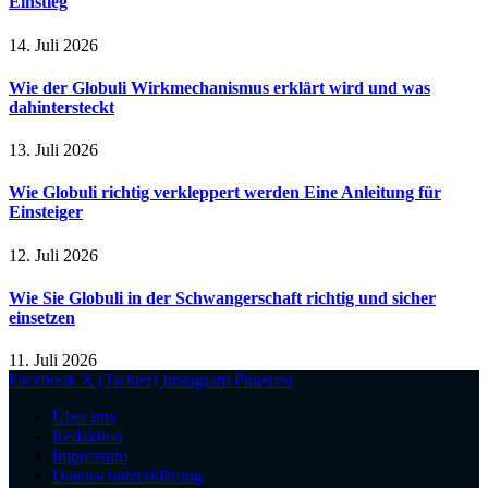
Einstieg
14. Juli 2026
Wie der Globuli Wirkmechanismus erklärt wird und was
dahintersteckt
13. Juli 2026
Wie Globuli richtig verkleppert werden Eine Anleitung für
Einsteiger
12. Juli 2026
Wie Sie Globuli in der Schwangerschaft richtig und sicher
einsetzen
11. Juli 2026
Facebook
X (Twitter)
Instagram
Pinterest
Über uns
Redaktion
Impressum
Datenschutzerklärung