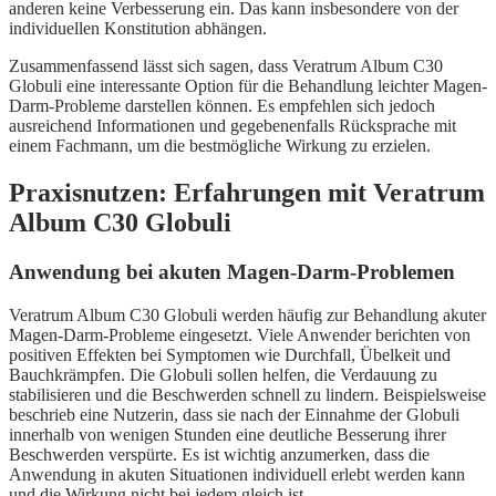
anderen keine Verbesserung ein. Das kann insbesondere von der
individuellen Konstitution abhängen.
Zusammenfassend lässt sich sagen, dass Veratrum Album C30
Globuli eine interessante Option für die Behandlung leichter Magen-
Darm-Probleme darstellen können. Es empfehlen sich jedoch
ausreichend Informationen und gegebenenfalls Rücksprache mit
einem Fachmann, um die bestmögliche Wirkung zu erzielen.
Praxisnutzen: Erfahrungen mit Veratrum
Album C30 Globuli
Anwendung bei akuten Magen-Darm-Problemen
Veratrum Album C30 Globuli werden häufig zur Behandlung akuter
Magen-Darm-Probleme eingesetzt. Viele Anwender berichten von
positiven Effekten bei Symptomen wie Durchfall, Übelkeit und
Bauchkrämpfen. Die Globuli sollen helfen, die Verdauung zu
stabilisieren und die Beschwerden schnell zu lindern. Beispielsweise
beschrieb eine Nutzerin, dass sie nach der Einnahme der Globuli
innerhalb von wenigen Stunden eine deutliche Besserung ihrer
Beschwerden verspürte. Es ist wichtig anzumerken, dass die
Anwendung in akuten Situationen individuell erlebt werden kann
und die Wirkung nicht bei jedem gleich ist.