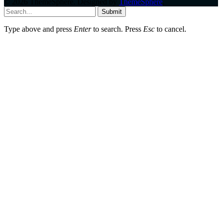
© 2026 ThemeSphere. Designed by
ThemeSphere
.
Submit
Type above and press
Enter
to search. Press
Esc
to cancel.