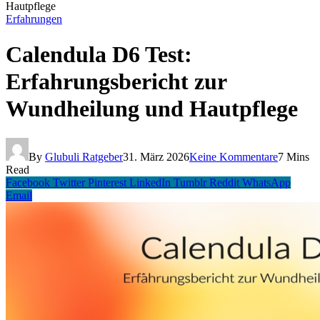
Hautpflege
Erfahrungen
Calendula D6 Test:
Erfahrungsbericht zur
Wundheilung und Hautpflege
By
Glubuli Ratgeber
31. März 2026
Keine Kommentare
7 Mins
Read
Facebook
Twitter
Pinterest
LinkedIn
Tumblr
Reddit
WhatsApp
Email