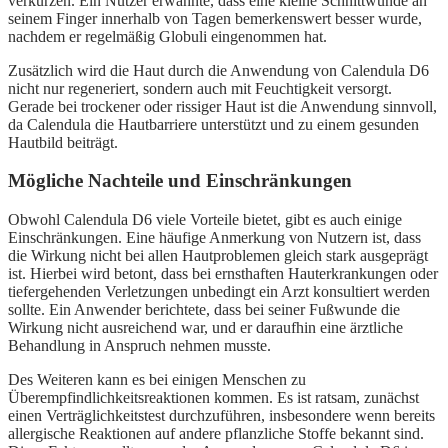
verkürzen. Ein Nutzer erwähnte, dass eine kleine Schnittwunde an
seinem Finger innerhalb von Tagen bemerkenswert besser wurde,
nachdem er regelmäßig Globuli eingenommen hat.
Zusätzlich wird die Haut durch die Anwendung von Calendula D6
nicht nur regeneriert, sondern auch mit Feuchtigkeit versorgt.
Gerade bei trockener oder rissiger Haut ist die Anwendung sinnvoll,
da Calendula die Hautbarriere unterstützt und zu einem gesunden
Hautbild beiträgt.
Mögliche Nachteile und Einschränkungen
Obwohl Calendula D6 viele Vorteile bietet, gibt es auch einige
Einschränkungen. Eine häufige Anmerkung von Nutzern ist, dass
die Wirkung nicht bei allen Hautproblemen gleich stark ausgeprägt
ist. Hierbei wird betont, dass bei ernsthaften Hauterkrankungen oder
tiefergehenden Verletzungen unbedingt ein Arzt konsultiert werden
sollte. Ein Anwender berichtete, dass bei seiner Fußwunde die
Wirkung nicht ausreichend war, und er daraufhin eine ärztliche
Behandlung in Anspruch nehmen musste.
Des Weiteren kann es bei einigen Menschen zu
Überempfindlichkeitsreaktionen kommen. Es ist ratsam, zunächst
einen Verträglichkeitstest durchzuführen, insbesondere wenn bereits
allergische Reaktionen auf andere pflanzliche Stoffe bekannt sind.