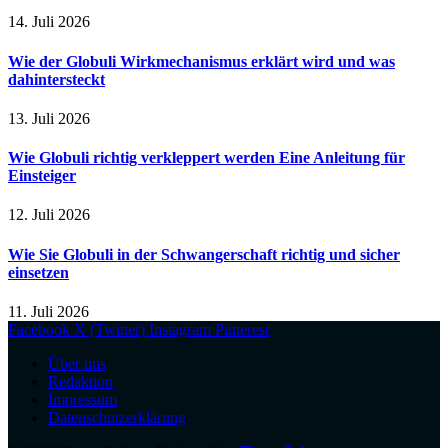
14. Juli 2026
Wie der Globuli Wirkmechanismus erklärt wird und was
dahintersteckt
13. Juli 2026
Wie Globuli richtig verkleppert werden Eine Anleitung für
Einsteiger
12. Juli 2026
Wie Sie Globuli in der Schwangerschaft richtig und sicher
einsetzen
11. Juli 2026
Facebook
X (Twitter)
Instagram
Pinterest
Über uns
Redaktion
Impressum
Datenschutzerklärung