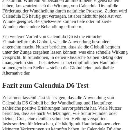
auskommt. Während Silbersalben antimikrobielle Eigenschaften
haben, konzentriert sich die Wirkung von Calendula D6 auf die
Förderung der Wundheilung durch natürliche Prozesse. Zudem wird
Calendula D6 häufig gut vertragen, ist aber nicht für jede Art von
Wunde geeignet. Beispielsweise können tiefe oder infizierte
Wunden eine andere Behandlung erfordern.
Ein weiterer Vorteil von Calendula D6 ist die einfache
Einnahmeform als Globuli, was die Anwendung besonders
angenehm macht. Nutzer berichten, dass sie die Globuli bequem
unter der Zunge zergehen lassen können, was eine schnelle Wirkung
verspricht. In Situationen, in denen klassische Salben klebrig oder
unangenehm sind – beispielsweise bei empfindlicher Haut oder
sonnengereizten Stellen – stellen die Globuli eine praktikable
Alternative dar.
Fazit zum Calendula D6 Test
Zusammenfassend lässt sich sagen, dass die Anwendung von
Calendula D6 Globuli bei der Wundheilung und Hautpflege
zahlreiche positive Erfahrungen hervorgebracht hat. Viele Nutzer
berichten, dass sie nach Verletzungen, wie Schürfwunden oder
kleinen Cuts, eine deutlich schnellere Heilung verspürten.
Insbesondere für Menschen, die häufig mit Hautirritationen oder
kleineren Verletzungen zu kämpfen haben, ist Calendula D6 eine