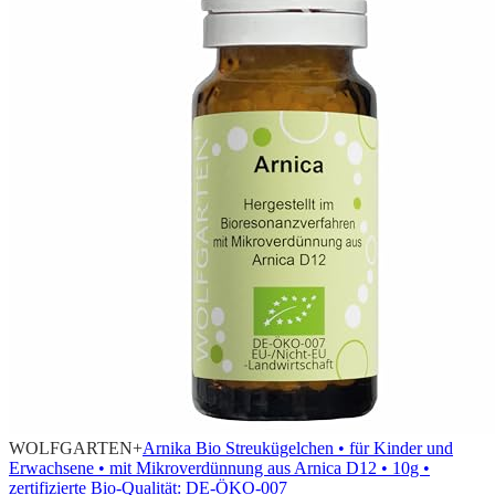
WOLFGARTEN+
Arnika Bio Streukügelchen • für Kinder und
Erwachsene • mit Mikroverdünnung aus Arnica D12 • 10g •
zertifizierte Bio-Qualität: DE-ÖKO-007