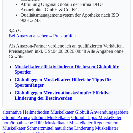
Abfüllung Original Globuli der Firma DHU-
Arzneimittel GmbH & Co. KG.
Qualitätsmanagementsystem der Apotheke nach ISO
9001:2243
3,45 €
Bei Amazon ansehen
→
Preis prüfen
Als Amazon-Partner verdiene ich an qualifizierten Verkäufen.
Preisangaben inkl. USt.04.08.2026 08:48 Alle Angaben ohne
Gewähr.
Muskelkater effektiv lindern: Die besten Globuli für
Sportler
Globuli gegen Muskelkater: Hilfreiche Tipps für
Sportanfänger
Globuli gegen Menstruationskrämpfe: Effektive
Linderung der Beschwerden
alternative Heilmethoden Muskelkater
Globuli Anwendungsgebiete
Globuli Arnica
Globuli Muskelkater
Globuli Tipps Muskelkater
homöopathische Hilfe Muskelkater
Muskelkater Regeneration
Muskelkater Schmerzmittel
natürliche Linderung Muskelkater