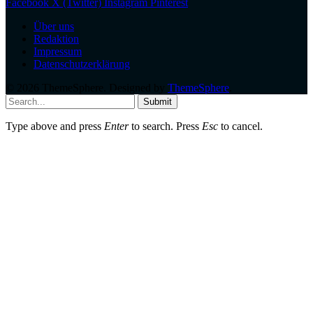
Facebook
X (Twitter)
Instagram
Pinterest
Über uns
Redaktion
Impressum
Datenschutzerklärung
© 2026 ThemeSphere. Designed by
ThemeSphere
.
Submit
Type above and press
Enter
to search. Press
Esc
to cancel.