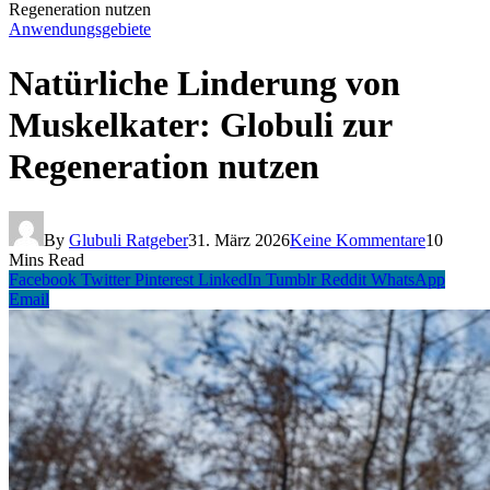
Regeneration nutzen
Anwendungsgebiete
Natürliche Linderung von
Muskelkater: Globuli zur
Regeneration nutzen
By
Glubuli Ratgeber
31. März 2026
Keine Kommentare
10
Mins Read
Facebook
Twitter
Pinterest
LinkedIn
Tumblr
Reddit
WhatsApp
Email