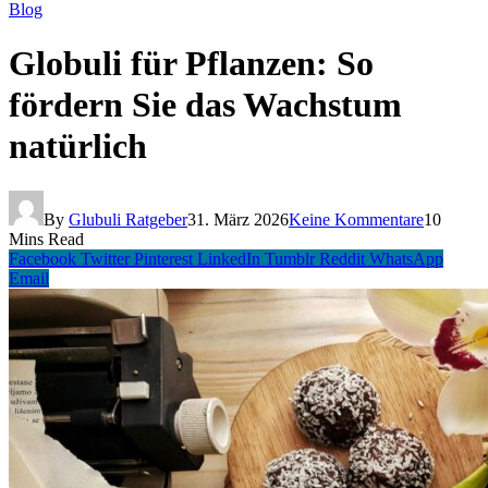
Blog
Globuli für Pflanzen: So
fördern Sie das Wachstum
natürlich
By
Glubuli Ratgeber
31. März 2026
Keine Kommentare
10
Mins Read
Facebook
Twitter
Pinterest
LinkedIn
Tumblr
Reddit
WhatsApp
Email