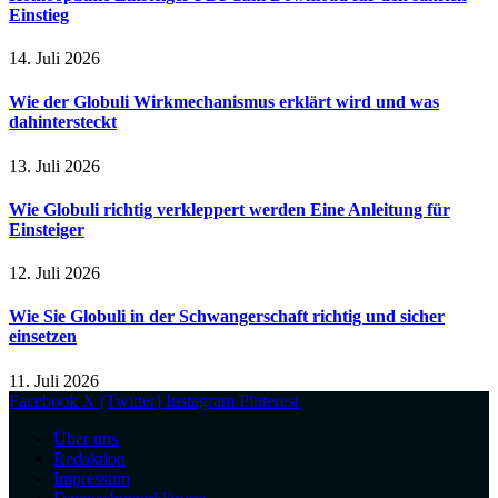
Einstieg
14. Juli 2026
Wie der Globuli Wirkmechanismus erklärt wird und was
dahintersteckt
13. Juli 2026
Wie Globuli richtig verkleppert werden Eine Anleitung für
Einsteiger
12. Juli 2026
Wie Sie Globuli in der Schwangerschaft richtig und sicher
einsetzen
11. Juli 2026
Facebook
X (Twitter)
Instagram
Pinterest
Über uns
Redaktion
Impressum