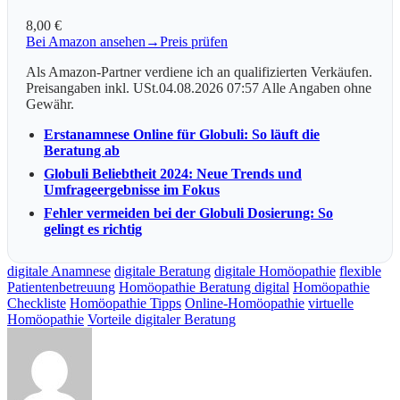
8,00 €
Bei Amazon ansehen
→
Preis prüfen
Als Amazon-Partner verdiene ich an qualifizierten Verkäufen.
Preisangaben inkl. USt.04.08.2026 07:57 Alle Angaben ohne
Gewähr.
Erstanamnese Online für Globuli: So läuft die
Beratung ab
Globuli Beliebtheit 2024: Neue Trends und
Umfrageergebnisse im Fokus
Fehler vermeiden bei der Globuli Dosierung: So
gelingt es richtig
digitale Anamnese
digitale Beratung
digitale Homöopathie
flexible
Patientenbetreuung
Homöopathie Beratung digital
Homöopathie
Checkliste
Homöopathie Tipps
Online-Homöopathie
virtuelle
Homöopathie
Vorteile digitaler Beratung