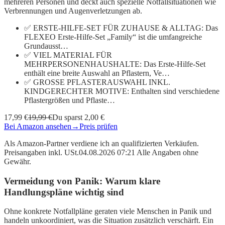
mehreren Personen und deckt auch spezielle Notfallsituationen wie
Verbrennungen und Augenverletzungen ab.
✅ ERSTE-HILFE-SET FÜR ZUHAUSE & ALLTAG: Das
FLEXEO Erste-Hilfe-Set „Family“ ist die umfangreiche
Grundausst…
✅ VIEL MATERIAL FÜR
MEHRPERSONENHAUSHALTE: Das Erste-Hilfe-Set
enthält eine breite Auswahl an Pflastern, Ve…
✅ GROSSE PFLASTERAUSWAHL INKL.
KINDGERECHTER MOTIVE: Enthalten sind verschiedene
Pflastergrößen und Pflaste…
17,99 €
19,99 €
Du sparst 2,00 €
Bei Amazon ansehen
→
Preis prüfen
Als Amazon-Partner verdiene ich an qualifizierten Verkäufen.
Preisangaben inkl. USt.04.08.2026 07:21 Alle Angaben ohne
Gewähr.
Vermeidung von Panik: Warum klare
Handlungspläne wichtig sind
Ohne konkrete Notfallpläne geraten viele Menschen in Panik und
handeln unkoordiniert, was die Situation zusätzlich verschärft. Ein