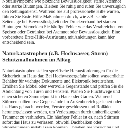
Notfallsymptome wie plötzliche Bewusstlosigkeit, starke Atemnot
oder starke Blutungen. Bleiben Sie ruhig und rufen Sie unverzüglich
den Rettungsdienst. Während Sie auf professionelle Hilfe warten,
führen Sie Erste-Hilfe-Maßnahmen durch, wie z.B. stabile
Seitenlage bei Bewusstlosigkeit oder Druckverband bei starken
Blutungen. Vermeiden Sie häufige Fehler wie das Verabreichen von
Speisen oder Getränken bei Atemnot oder Bewusstlosigkeit. Eine
vorbereitete Erste-Hilfe-Ausrüstung mit Anleitungen kann hier
entscheidend sein.
Naturkatastrophen (z.B. Hochwasser, Sturm) –
Schutzmaßnahmen im Alltag
Naturkatastrophen stellen spezifische Herausforderungen für die
Sicherheit im Haus dar. Bei Hochwassergefahr sollten wasserdichte
Behälter für wichtige Dokumente und Elektronik bereitstehen.
Erhöhen Sie Möbel oder wertvolle Gegenstände und prüfen Sie die
Abdichtung von Türen und Fenstern. Planen Sie Fluchtwege und
einen sicheren Sammelpunkt im Haus oder Garten. Während
Stürmen sollten lose Gegenstände im Außenbereich gesichert oder
ins Haus gebracht werden, Fenster geschlossen und Rolläden
heruntergelassen werden, um Verletzungen durch umherfliegende
Trümmer zu verhindern. Ein häufiger Fehler ist es, nach Stürmen
sofort das Haus zu verlassen, obwohl Dachbalken oder
Stromleitungen instabil sein könnten – bleiben Sie vorsichtig und