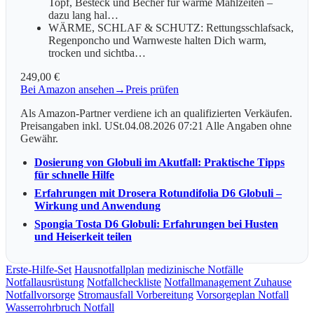
Topf, Besteck und Becher für warme Mahlzeiten –
dazu lang hal…
WÄRME, SCHLAF & SCHUTZ: Rettungsschlafsack,
Regenponcho und Warnweste halten Dich warm,
trocken und sichtba…
249,00 €
Bei Amazon ansehen
→
Preis prüfen
Als Amazon-Partner verdiene ich an qualifizierten Verkäufen.
Preisangaben inkl. USt.04.08.2026 07:21 Alle Angaben ohne
Gewähr.
Dosierung von Globuli im Akutfall: Praktische Tipps
für schnelle Hilfe
Erfahrungen mit Drosera Rotundifolia D6 Globuli –
Wirkung und Anwendung
Spongia Tosta D6 Globuli: Erfahrungen bei Husten
und Heiserkeit teilen
Erste-Hilfe-Set
Hausnotfallplan
medizinische Notfälle
Notfallausrüstung
Notfallcheckliste
Notfallmanagement Zuhause
Notfallvorsorge
Stromausfall Vorbereitung
Vorsorgeplan Notfall
Wasserrohrbruch Notfall