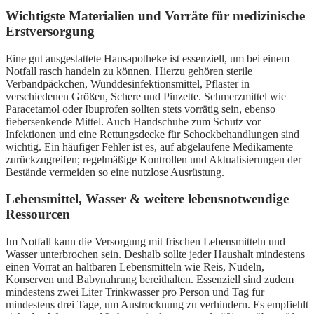
Wichtigste Materialien und Vorräte für medizinische
Erstversorgung
Eine gut ausgestattete Hausapotheke ist essenziell, um bei einem
Notfall rasch handeln zu können. Hierzu gehören sterile
Verbandpäckchen, Wunddesinfektionsmittel, Pflaster in
verschiedenen Größen, Schere und Pinzette. Schmerzmittel wie
Paracetamol oder Ibuprofen sollten stets vorrätig sein, ebenso
fiebersenkende Mittel. Auch Handschuhe zum Schutz vor
Infektionen und eine Rettungsdecke für Schockbehandlungen sind
wichtig. Ein häufiger Fehler ist es, auf abgelaufene Medikamente
zurückzugreifen; regelmäßige Kontrollen und Aktualisierungen der
Bestände vermeiden so eine nutzlose Ausrüstung.
Lebensmittel, Wasser & weitere lebensnotwendige
Ressourcen
Im Notfall kann die Versorgung mit frischen Lebensmitteln und
Wasser unterbrochen sein. Deshalb sollte jeder Haushalt mindestens
einen Vorrat an haltbaren Lebensmitteln wie Reis, Nudeln,
Konserven und Babynahrung bereithalten. Essenziell sind zudem
mindestens zwei Liter Trinkwasser pro Person und Tag für
mindestens drei Tage, um Austrocknung zu verhindern. Es empfiehlt