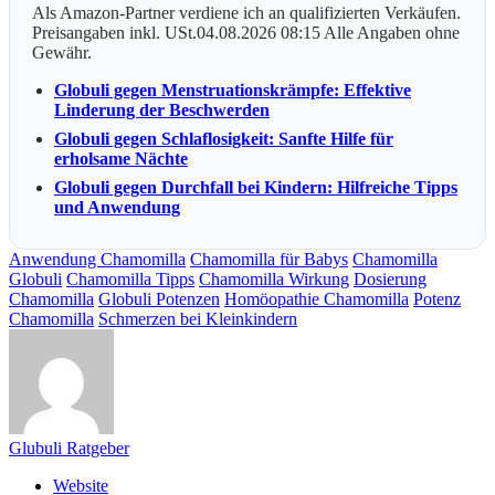
Als Amazon-Partner verdiene ich an qualifizierten Verkäufen.
Preisangaben inkl. USt.04.08.2026 08:15 Alle Angaben ohne
Gewähr.
Globuli gegen Menstruationskrämpfe: Effektive
Linderung der Beschwerden
Globuli gegen Schlaflosigkeit: Sanfte Hilfe für
erholsame Nächte
Globuli gegen Durchfall bei Kindern: Hilfreiche Tipps
und Anwendung
Anwendung Chamomilla
Chamomilla für Babys
Chamomilla
Globuli
Chamomilla Tipps
Chamomilla Wirkung
Dosierung
Chamomilla
Globuli Potenzen
Homöopathie Chamomilla
Potenz
Chamomilla
Schmerzen bei Kleinkindern
Glubuli Ratgeber
Website