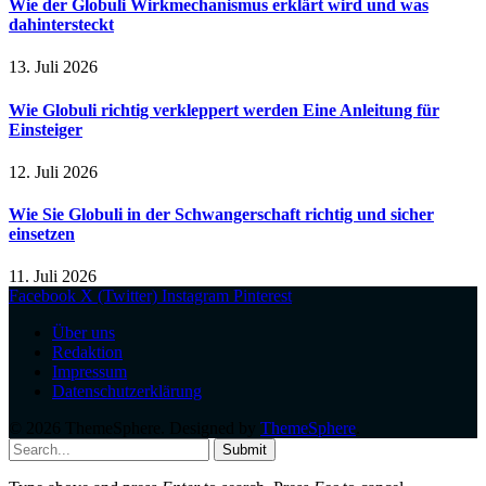
Wie der Globuli Wirkmechanismus erklärt wird und was
dahintersteckt
13. Juli 2026
Wie Globuli richtig verkleppert werden Eine Anleitung für
Einsteiger
12. Juli 2026
Wie Sie Globuli in der Schwangerschaft richtig und sicher
einsetzen
11. Juli 2026
Facebook
X (Twitter)
Instagram
Pinterest
Über uns
Redaktion
Impressum
Datenschutzerklärung
© 2026 ThemeSphere. Designed by
ThemeSphere
.
Submit