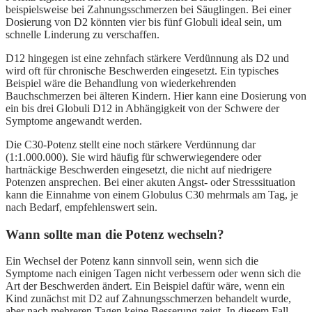
beispielsweise bei Zahnungsschmerzen bei Säuglingen. Bei einer
Dosierung von D2 könnten vier bis fünf Globuli ideal sein, um
schnelle Linderung zu verschaffen.
D12 hingegen ist eine zehnfach stärkere Verdünnung als D2 und
wird oft für chronische Beschwerden eingesetzt. Ein typisches
Beispiel wäre die Behandlung von wiederkehrenden
Bauchschmerzen bei älteren Kindern. Hier kann eine Dosierung von
ein bis drei Globuli D12 in Abhängigkeit von der Schwere der
Symptome angewandt werden.
Die C30-Potenz stellt eine noch stärkere Verdünnung dar
(1:1.000.000). Sie wird häufig für schwerwiegendere oder
hartnäckige Beschwerden eingesetzt, die nicht auf niedrigere
Potenzen ansprechen. Bei einer akuten Angst- oder Stresssituation
kann die Einnahme von einem Globulus C30 mehrmals am Tag, je
nach Bedarf, empfehlenswert sein.
Wann sollte man die Potenz wechseln?
Ein Wechsel der Potenz kann sinnvoll sein, wenn sich die
Symptome nach einigen Tagen nicht verbessern oder wenn sich die
Art der Beschwerden ändert. Ein Beispiel dafür wäre, wenn ein
Kind zunächst mit D2 auf Zahnungsschmerzen behandelt wurde,
aber nach mehreren Tagen keine Besserung zeigt. In diesem Fall