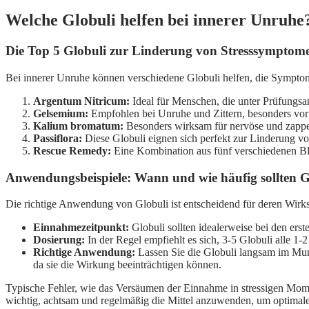
Welche Globuli helfen bei innerer Unruhe
Die Top 5 Globuli zur Linderung von Stresssymptom
Bei innerer Unruhe können verschiedene Globuli helfen, die Symptome 
Argentum Nitricum:
Ideal für Menschen, die unter Prüfungsang
Gelsemium:
Empfohlen bei Unruhe und Zittern, besonders vor 
Kalium bromatum:
Besonders wirksam für nervöse und zappeli
Passiflora:
Diese Globuli eignen sich perfekt zur Linderung vo
Rescue Remedy:
Eine Kombination aus fünf verschiedenen Blüt
Anwendungsbeispiele: Wann und wie häufig sollten
Die richtige Anwendung von Globuli ist entscheidend für deren Wirks
Einnahmezeitpunkt:
Globuli sollten idealerweise bei den er
Dosierung:
In der Regel empfiehlt es sich, 3-5 Globuli alle 
Richtige Anwendung:
Lassen Sie die Globuli langsam im Mun
da sie die Wirkung beeinträchtigen können.
Typische Fehler, wie das Versäumen der Einnahme in stressigen Mom
wichtig, achtsam und regelmäßig die Mittel anzuwenden, um optimale 