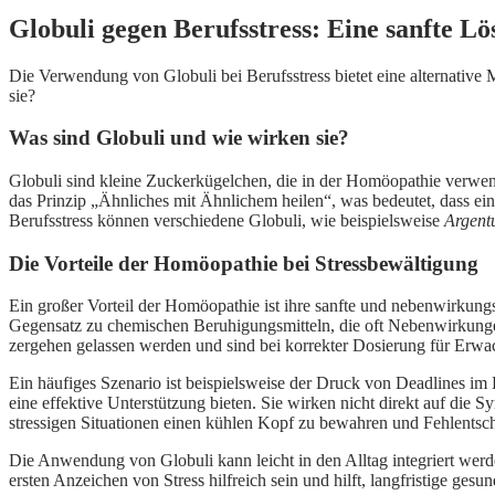
Globuli gegen Berufsstress: Eine sanfte L
Die Verwendung von Globuli bei Berufsstress bietet eine alternativ
sie?
Was sind Globuli und wie wirken sie?
Globuli sind kleine Zuckerkügelchen, die in der Homöopathie verwend
das Prinzip „Ähnliches mit Ähnlichem heilen“, was bedeutet, dass e
Berufsstress können verschiedene Globuli, wie beispielsweise
Argent
Die Vorteile der Homöopathie bei Stressbewältigung
Ein großer Vorteil der Homöopathie ist ihre sanfte und nebenwirkun
Gegensatz zu chemischen Beruhigungsmitteln, die oft Nebenwirkungen
zergehen gelassen werden und sind bei korrekter Dosierung für Erwa
Ein häufiges Szenario ist beispielsweise der Druck von Deadlines im B
eine effektive Unterstützung bieten. Sie wirken nicht direkt auf die
stressigen Situationen einen kühlen Kopf zu bewahren und Fehlentsch
Die Anwendung von Globuli kann leicht in den Alltag integriert wer
ersten Anzeichen von Stress hilfreich sein und hilft, langfristige ges