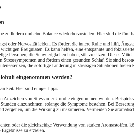
?
en
zu lindern und eine Balance wiederherzustellen. Hier sind die fünf hä
st oder Nervosität leiden. Es fördert die innere Ruhe und hilft, Ängste
wichtigen Ereignissen. Es kann helfen, eine entspannte und fokussier
ge Personen, die Schwierigkeiten haben, still zu sitzen. Dieses Mitte
n Stresssymptomen und fördern einen gesunden Schlaf. Sie sind besond
enessenzen, die sofortige Linderung in stressigen Situationen bieten k
 Globuli eingenommen werden?
amkeit. Hier sind einige Tipps:
sten Anzeichen von Stress oder Unruhe eingenommen werden. Beispiels
1-2 Stunden einzunehmen, solange die Symptome bestehen. Bei Besseru
d zergehen, um die Wirkung zu maximieren. Vermeiden Sie aromatisch
enten oder die gleichzeitige Verwendung von starken Aromastoffen, kö
Ergebnisse zu erzielen.