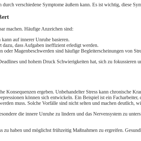
sich durch verschiedene Symptome äußern kann. Es ist wichtig, diese S
ßert
kbar machen. Häufige Anzeichen sind:
kann auf innerer Unruhe basieren.
 dazu, dass Aufgaben ineffizient erledigt werden.
oder Magenbeschwerden sind häufige Begleiterscheinungen von Stre
 Deadlines und hohem Druck Schwierigkeiten hat, sich zu fokussieren un
tliche Konsequenzen ergeben. Unbehandelter Stress kann chronische Kr
essionen können sich entwickeln. Ein Beispiel ist ein Facharbeiter, 
en muss. Solche Vorfälle sind nicht selten und machen deutlich, wie e
ondere die innere Unruhe zu lindern und das Nervensystem zu unterstü
ss zu haben und möglichst frühzeitig Maßnahmen zu ergreifen. Gesundheit