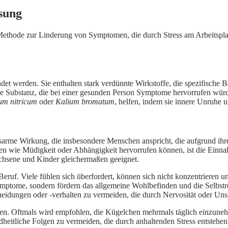
ösung
e Methode zur Linderung von Symptomen, die durch Stress am Arbeitsp
et werden. Sie enthalten stark verdünnte Wirkstoffe, die spezifische 
ine Substanz, die bei einer gesunden Person Symptome hervorrufen wür
um nitricum
oder
Kalium bromatum
, helfen, indem sie innere Unruhe u
gsarme Wirkung, die insbesondere Menschen anspricht, die aufgrund ihr
 wie Müdigkeit oder Abhängigkeit hervorrufen können, ist die Einnah
chsene und Kinder gleichermaßen geeignet.
eruf. Viele fühlen sich überfordert, können sich nicht konzentrieren u
 Symptome, sondern fördern das allgemeine Wohlbefinden und die Selbstr
eidungen oder -verhalten zu vermeiden, die durch Nervosität oder Unsi
den. Oftmals wird empfohlen, die Kügelchen mehrmals täglich einzuneh
undheitliche Folgen zu vermeiden, die durch anhaltenden Stress entstehe