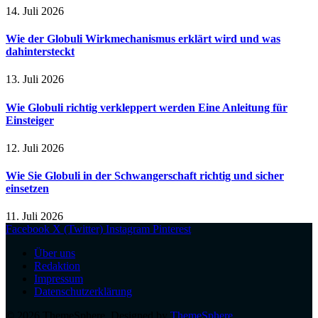
14. Juli 2026
Wie der Globuli Wirkmechanismus erklärt wird und was
dahintersteckt
13. Juli 2026
Wie Globuli richtig verkleppert werden Eine Anleitung für
Einsteiger
12. Juli 2026
Wie Sie Globuli in der Schwangerschaft richtig und sicher
einsetzen
11. Juli 2026
Facebook
X (Twitter)
Instagram
Pinterest
Über uns
Redaktion
Impressum
Datenschutzerklärung
© 2026 ThemeSphere. Designed by
ThemeSphere
.