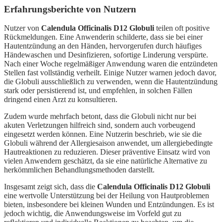
Erfahrungsberichte von Nutzern
Nutzer von
Calendula Officinalis D12 Globuli
teilen oft positive
Rückmeldungen. Eine Anwenderin schilderte, dass sie bei einer
Hautentzündung an den Händen, hervorgerufen durch häufiges
Händewaschen und Desinfizieren, sofortige Linderung verspürte.
Nach einer Woche regelmäßiger Anwendung waren die entzündeten
Stellen fast vollständig verheilt. Einige Nutzer warnen jedoch davor,
die Globuli ausschließlich zu verwenden, wenn die Hautentzündung
stark oder persistierend ist, und empfehlen, in solchen Fällen
dringend einen Arzt zu konsultieren.
Zudem wurde mehrfach betont, dass die Globuli nicht nur bei
akuten Verletzungen hilfreich sind, sondern auch vorbeugend
eingesetzt werden können. Eine Nutzerin beschrieb, wie sie die
Globuli während der Allergiesaison anwendet, um allergiebedingte
Hautreaktionen zu reduzieren. Dieser präventive Einsatz wird von
vielen Anwendern geschätzt, da sie eine natürliche Alternative zu
herkömmlichen Behandlungsmethoden darstellt.
Insgesamt zeigt sich, dass die
Calendula Officinalis D12 Globuli
eine wertvolle Unterstützung bei der Heilung von Hautproblemen
bieten, insbesondere bei kleinen Wunden und Entzündungen. Es ist
jedoch wichtig, die Anwendungsweise im Vorfeld gut zu