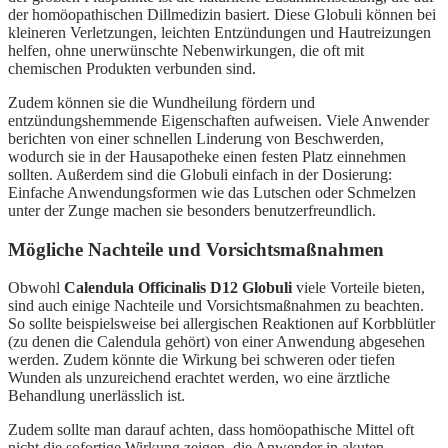
der homöopathischen Dillmedizin basiert. Diese Globuli können bei
kleineren Verletzungen, leichten Entzündungen und Hautreizungen
helfen, ohne unerwünschte Nebenwirkungen, die oft mit
chemischen Produkten verbunden sind.
Zudem können sie die Wundheilung fördern und
entzündungshemmende Eigenschaften aufweisen. Viele Anwender
berichten von einer schnellen Linderung von Beschwerden,
wodurch sie in der Hausapotheke einen festen Platz einnehmen
sollten. Außerdem sind die Globuli einfach in der Dosierung:
Einfache Anwendungsformen wie das Lutschen oder Schmelzen
unter der Zunge machen sie besonders benutzerfreundlich.
Mögliche Nachteile und Vorsichtsmaßnahmen
Obwohl
Calendula Officinalis D12 Globuli
viele Vorteile bieten,
sind auch einige Nachteile und Vorsichtsmaßnahmen zu beachten.
So sollte beispielsweise bei allergischen Reaktionen auf Korbblütler
(zu denen die Calendula gehört) von einer Anwendung abgesehen
werden. Zudem könnte die Wirkung bei schweren oder tiefen
Wunden als unzureichend erachtet werden, wo eine ärztliche
Behandlung unerlässlich ist.
Zudem sollte man darauf achten, dass homöopathische Mittel oft
nicht die sofortige Wirkung zeigen, die Anwender in akuten