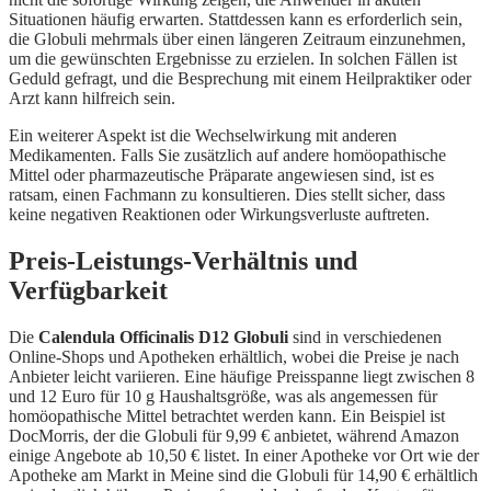
Situationen häufig erwarten. Stattdessen kann es erforderlich sein,
die Globuli mehrmals über einen längeren Zeitraum einzunehmen,
um die gewünschten Ergebnisse zu erzielen. In solchen Fällen ist
Geduld gefragt, und die Besprechung mit einem Heilpraktiker oder
Arzt kann hilfreich sein.
Ein weiterer Aspekt ist die Wechselwirkung mit anderen
Medikamenten. Falls Sie zusätzlich auf andere homöopathische
Mittel oder pharmazeutische Präparate angewiesen sind, ist es
ratsam, einen Fachmann zu konsultieren. Dies stellt sicher, dass
keine negativen Reaktionen oder Wirkungsverluste auftreten.
Preis-Leistungs-Verhältnis und
Verfügbarkeit
Die
Calendula Officinalis D12 Globuli
sind in verschiedenen
Online-Shops und Apotheken erhältlich, wobei die Preise je nach
Anbieter leicht variieren. Eine häufige Preisspanne liegt zwischen 8
und 12 Euro für 10 g Haushaltsgröße, was als angemessen für
homöopathische Mittel betrachtet werden kann. Ein Beispiel ist
DocMorris, der die Globuli für 9,99 € anbietet, während Amazon
einige Angebote ab 10,50 € listet. In einer Apotheke vor Ort wie der
Apotheke am Markt in Meine sind die Globuli für 14,90 € erhältlich