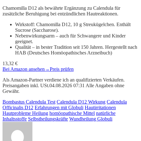
Chamomilla D12 als bewährte Ergänzung zu Calendula für
zusätzliche Beruhigung bei entzündlichen Hautreaktionen.
Wirkstoff: Chamomilla D12, 10 g Streukügelchen. Enthält
Sucrose (Saccharose).
Nebenwirkungsarm – auch für Schwangere und Kinder
geeignet.
Qualität – in bester Tradition seit 150 Jahren. Hergestellt nach
HAB (Deutsches Homöopathisches Arzneibuch)
13,32 €
Bei Amazon ansehen
→
Preis prüfen
Als Amazon-Partner verdiene ich an qualifizierten Verkäufen.
Preisangaben inkl. USt.04.08.2026 07:31 Alle Angaben ohne
Gewähr.
Bombastus Calendula Test
Calendula D12 Wirkung
Calendula
Officinalis D12
Erfahrungen mit Globuli
Hautirritationen
Hautprobleme Heilung
homöopathische Mittel
natürliche
Inhaltsstoffe
Selbstheilungskräfte
Wundheilung Globuli