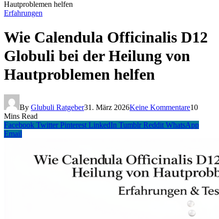
Hautproblemen helfen
Erfahrungen
Wie Calendula Officinalis D12
Globuli bei der Heilung von
Hautproblemen helfen
By
Glubuli Ratgeber
31. März 2026
Keine Kommentare
10
Mins Read
Facebook
Twitter
Pinterest
LinkedIn
Tumblr
Reddit
WhatsApp
Email