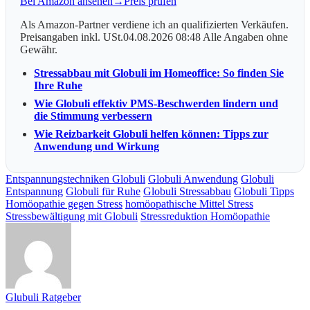
Bei Amazon ansehen
→
Preis prüfen
Als Amazon-Partner verdiene ich an qualifizierten Verkäufen.
Preisangaben inkl. USt.04.08.2026 08:48 Alle Angaben ohne
Gewähr.
Stressabbau mit Globuli im Homeoffice: So finden Sie
Ihre Ruhe
Wie Globuli effektiv PMS-Beschwerden lindern und
die Stimmung verbessern
Wie Reizbarkeit Globuli helfen können: Tipps zur
Anwendung und Wirkung
Entspannungstechniken Globuli
Globuli Anwendung
Globuli
Entspannung
Globuli für Ruhe
Globuli Stressabbau
Globuli Tipps
Homöopathie gegen Stress
homöopathische Mittel Stress
Stressbewältigung mit Globuli
Stressreduktion Homöopathie
Glubuli Ratgeber