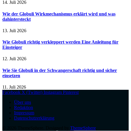
14. Juli 2026
Wie der Globuli Wirkmechanismus erklärt wird und was
dahintersteckt
13. Juli 2026
Wie Globuli richtig verkleppert werden Eine Anleitung für
Einsteiger
12. Juli 2026
Wie Sie Globuli in der Schwangerschaft richtig und sicher
einsetzen
11. Juli 2026
Facebook
X (Twitter)
Instagram
Pinterest
Über uns
Redaktion
Impressum
Datenschutzerklärung
© 2026 ThemeSphere. Designed by
ThemeSphere
.