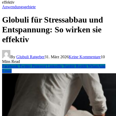
effektiv
Anwendungsgebiete
Globuli für Stressabbau und
Entspannung: So wirken sie
effektiv
By
Glubuli Ratgeber
31. März 2026
Keine Kommentare
10
Mins Read
Facebook
Twitter
Pinterest
LinkedIn
Tumblr
Reddit
WhatsApp
Email