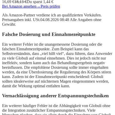
16,69 €
18,13 €
Du sparst 1,44 €
Bei Amazon ansehen
→
Preis prüfen
Als Amazon-Partner verdiene ich an qualifizierten Verkäufen.
Preisangaben inkl. USt.04.08.2026 08:48 Alle Angaben ohne
Gewähr.
Falsche Dosierung und Einnahmezeitpunkte
Ein weiterer Fehler ist die unangemessene Dosierung oder die
falschen Einnahmezeitpunkte. Zum Beispiel kann das
Selbstverständnis, dass „viel hilft viel“, dazu führen, dass Anwender
zu viele Globuli auf einmal einnehmen. Dies ist jedoch nicht nur
ineffektiv, sondern kann auch das Behandlungsergebnis negativ
beeinflussen. Die empfohlene Dosierung sollte immer eingehalten
werden, da eine Überdosierung die Regulierung des Körpers stören
kann. Zudem ist der Einnahmezeitpunkt entscheidend: Globuli
sollten idealerweise auf nüchternen Magen eingenommen werden,
damit die Wirkung optimal entfalten kann.
Vernachlässigung anderer Entspannungstechniken
Ein weiterer häufiger Fehler ist die Abhängigkeit von Globuli ohne
die Integration zusätzlicher Entspannungstechniken. Viele
Menschen glauben, dass sie allein durch die Einnahme von Globuli