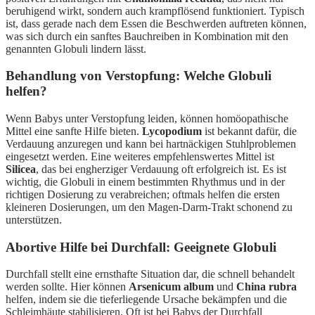
beruhigend wirkt, sondern auch krampflösend funktioniert. Typisch
ist, dass gerade nach dem Essen die Beschwerden auftreten können,
was sich durch ein sanftes Bauchreiben in Kombination mit den
genannten Globuli lindern lässt.
Behandlung von Verstopfung: Welche Globuli
helfen?
Wenn Babys unter Verstopfung leiden, können homöopathische
Mittel eine sanfte Hilfe bieten.
Lycopodium
ist bekannt dafür, die
Verdauung anzuregen und kann bei hartnäckigen Stuhlproblemen
eingesetzt werden. Eine weiteres empfehlenswertes Mittel ist
Silicea
, das bei engherziger Verdauung oft erfolgreich ist. Es ist
wichtig, die Globuli in einem bestimmten Rhythmus und in der
richtigen Dosierung zu verabreichen; oftmals helfen die ersten
kleineren Dosierungen, um den Magen-Darm-Trakt schonend zu
unterstützen.
Abortive Hilfe bei Durchfall: Geeignete Globuli
Durchfall stellt eine ernsthafte Situation dar, die schnell behandelt
werden sollte. Hier können
Arsenicum album
und
China rubra
helfen, indem sie die tieferliegende Ursache bekämpfen und die
Schleimhäute stabilisieren. Oft ist bei Babys der Durchfall