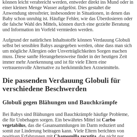
können leicht verabreicht werden, entweder direkt ins Mund oder in
einer kleinen Menge Wasser aufgelöst. Dies gestaltet die
Anwendung stressfreier, insbesondere in Situationen, in denen das
Baby schon unruhig ist. Häufige Fehler, wie das Überdosieren oder
die falsche Wahl des Mittels, können durch eine gezielte Beratung
und Information im Vorfeld vermieden werden.
Aufgrund der natürlichen Inhaltsstoffe können Verdauung Globuli
selbst bei sensiblen Babys ausgegeben werden, ohne dass man sich
um mögliche Allergien oder Unverträglichkeiten Sorgen machen
muss. Diese sanfte Herangehensweise findet in der heutigen Zeit
immer mehr Anerkennung und ist für viele Eltern eine
vertrauensvolle Alternative zu herkömmlichen Arzneimitteln.
Die passenden Verdauung Globuli für
verschiedene Beschwerden
Globuli gegen Blähungen und Bauchkrämpfe
Bei Babys sind Blähungen und Bauchkrämpfe häufige Probleme,
die für Unbehagen sorgen. Ein bewährtes Mittel ist
Carbo
vegetabilus
, das die Gasansammlungen im Darm reduziert und
somit zur Linderung beitragen kann. Viele Eltern berichten von
positiven Erfahrungen mit
Chamomilla recutita
, das nicht nur