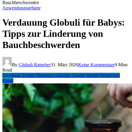
Bauchbeschwerden
Anwendungsgebiete
Verdauung Globuli für Babys:
Tipps zur Linderung von
Bauchbeschwerden
By
Glubuli Ratgeber
31. März 2026
Keine Kommentare
9 Mins
Read
Facebook
Twitter
Pinterest
LinkedIn
Tumblr
Reddit
WhatsApp
Email