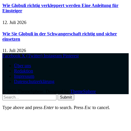
Wie Globuli richtig verkleppert werden Eine Anleitung für
Einsteiger
12. Juli 2026
Wie Sie Globuli in der Schwangerschaft richtig und sicher
einsetzen
11. Juli 2026
Facebook
X (Twitter)
Instagram
Pinterest
Über uns
Redaktion
Impressum
Datenschutzerklärung
© 2026 ThemeSphere. Designed by
ThemeSphere
.
Submit
Type above and press
Enter
to search. Press
Esc
to cancel.