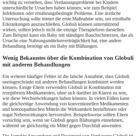
wichtig zu verstehen, dass Verdauungsprobleme bei Kindern
unterschiedliche Ursachen haben können, wie zum Beispiel
Infektionen oder ernährungsbedingte Probleme. Eine ärztliche
Untersuchung sollte immer die erste Maßnahme sein, um ernsthafte
Erkrankungen auszuschließen. Globuli können unterstützend
wirken, sollten jedoch nicht die einzige Therapieform darstellen.
Zum Beispiel kann ein Baby mit ständigen Bauchschmerzen, das als
Ursache eine Nahrungsmittelunverträglichkeit hat, eine andere
Behandlung benötigt als ein Baby mit Blähungen.
Wenig Bekanntes über die Kombination von Globuli
mit anderen Behandlungen
Ein weiterer häufiger Fehler ist die falsche Annahme, dass Globuli
uneingeschränkt mit anderen Behandlungen kombiniert werden
können. Einige Eltern verwenden Globuli in Kombination mit
rezeptfreien Medikamenten, ohne sich darüber im Klaren zu sein,
wie diese Wechselwirkungen haben können. In vielen Fällen kann
die gleichzeitige Anwendung von konventionellen Medikamenten
und homöopathischen Mitteln die Wirksamkeit beeinflussen oder
sogar Nebenwirkungen hervorrufen. Beispielsweise sollten Eltern
vorsichtig sein, wenn sie Globuli gegen Blähungen einnehmen,
während sie gleichzeitig ein Mittel gegen Durchfall anwenden.
Die korrekte Anwendung und Dosierung von Verdauung Globuli ist