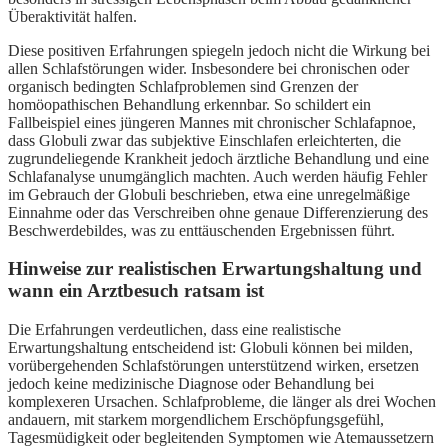
Überaktivität halfen.
Diese positiven Erfahrungen spiegeln jedoch nicht die Wirkung bei
allen Schlafstörungen wider. Insbesondere bei chronischen oder
organisch bedingten Schlafproblemen sind Grenzen der
homöopathischen Behandlung erkennbar. So schildert ein
Fallbeispiel eines jüngeren Mannes mit chronischer Schlafapnoe,
dass Globuli zwar das subjektive Einschlafen erleichterten, die
zugrundeliegende Krankheit jedoch ärztliche Behandlung und eine
Schlafanalyse unumgänglich machten. Auch werden häufig Fehler
im Gebrauch der Globuli beschrieben, etwa eine unregelmäßige
Einnahme oder das Verschreiben ohne genaue Differenzierung des
Beschwerdebildes, was zu enttäuschenden Ergebnissen führt.
Hinweise zur realistischen Erwartungshaltung und
wann ein Arztbesuch ratsam ist
Die Erfahrungen verdeutlichen, dass eine realistische
Erwartungshaltung entscheidend ist: Globuli können bei milden,
vorübergehenden Schlafstörungen unterstützend wirken, ersetzen
jedoch keine medizinische Diagnose oder Behandlung bei
komplexeren Ursachen. Schlafprobleme, die länger als drei Wochen
andauern, mit starkem morgendlichem Erschöpfungsgefühl,
Tagesmüdigkeit oder begleitenden Symptomen wie Atemaussetzern