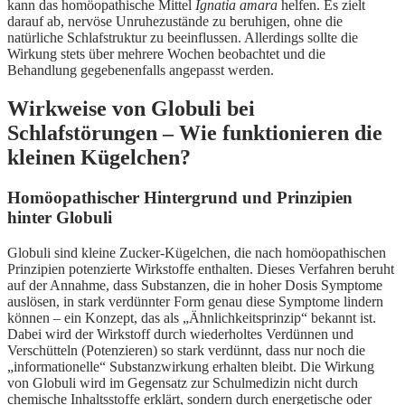
kann das homöopathische Mittel
Ignatia amara
helfen. Es zielt
darauf ab, nervöse Unruhezustände zu beruhigen, ohne die
natürliche Schlafstruktur zu beeinflussen. Allerdings sollte die
Wirkung stets über mehrere Wochen beobachtet und die
Behandlung gegebenenfalls angepasst werden.
Wirkweise von Globuli bei
Schlafstörungen – Wie funktionieren die
kleinen Kügelchen?
Homöopathischer Hintergrund und Prinzipien
hinter Globuli
Globuli sind kleine Zucker-Kügelchen, die nach homöopathischen
Prinzipien potenzierte Wirkstoffe enthalten. Dieses Verfahren beruht
auf der Annahme, dass Substanzen, die in hoher Dosis Symptome
auslösen, in stark verdünnter Form genau diese Symptome lindern
können – ein Konzept, das als „Ähnlichkeitsprinzip“ bekannt ist.
Dabei wird der Wirkstoff durch wiederholtes Verdünnen und
Verschütteln (Potenzieren) so stark verdünnt, dass nur noch die
„informationelle“ Substanzwirkung erhalten bleibt. Die Wirkung
von Globuli wird im Gegensatz zur Schulmedizin nicht durch
chemische Inhaltsstoffe erklärt, sondern durch energetische oder