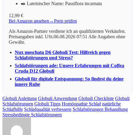
✒️ Lateinischer Name: Passiflora incarnata
12,99 €
Bei Amazon ansehen
→
Preis prüfen
Als Amazon-Partner verdiene ich an qualifizierten Verkäufen.
Preisangaben inkl. USt.06.08.2026 07:51 Alle Angaben ohne
Gewähr.
Nux moschata D6 Globuli Test: Hilfreich gegen
Schlafstörungen und Stress?
Schlafstörungen ade: Unsere Erfahrungen mit Coffea
Cruda D12 Globuli
Globuli für digitale Entspannung: So findest du deine
innere Ruhe
Globuli Anleitung
Globuli Anwendung
Globuli Checkliste
Globuli
Schlafstörungen
Globuli Tipps
Homöopathie Schlaf
natürliche
Schlafhilfe
Schlafqualität verbessern
Schlafstörungen Behandlung
Stressbedingte Schlafstörungen