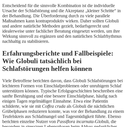
Entscheidend für die sinnvolle Kombination ist die individuelle
Ursache der Schlafstörung und die Akzeptanz „kleiner Schritte“ in
der Behandlung. Die Überforderung durch zu viele parallele
Maßnahmen kann kontraproduktiv wirken. Daher sollten Globuli
und andere natürliche Methoden gezielt, bedarfsgerecht und
idealerweise unter fachlicher Beratung eingesetzt werden, um ihre
Wirkung sinnvoll zu ergänzen und den natürlichen Schlafrhythmus
nachhaltig zu stabilisieren.
Erfahrungsberichte und Fallbeispiele:
Wie Globuli tatsächlich bei
Schlafstörungen helfen können
Viele Betroffene berichten davon, dass Globuli Schlafstörungen bei
leichteren Formen von Einschlafproblemen oder unruhigem Schlaf
unterstützen können. Typische Erfolgsgeschichten beschreiben eine
sanfte Beruhigung und eine bessere Einschlafphase, häufig nach
einigen Tagen regelmäßiger Einnahme. Etwa eine Patientin
schilderte, wie sie mit
Coffea cruda
als Globuli die nächtlichen
Grübelphasen reduzieren konnte, was vor der Behandlung zu einem
Teufelskreis aus Schlafmangel und Tagesmüdigkeit führte. Ebenso
berichten einzelne Nutzer von
Passiflora incarnata
-Globuli, die
besonders in stressigen Lebensphasen beim Abbau gedanklicher