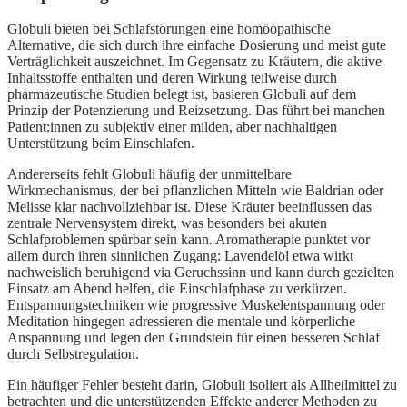
Globuli bieten bei Schlafstörungen eine homöopathische
Alternative, die sich durch ihre einfache Dosierung und meist gute
Verträglichkeit auszeichnet. Im Gegensatz zu Kräutern, die aktive
Inhaltsstoffe enthalten und deren Wirkung teilweise durch
pharmazeutische Studien belegt ist, basieren Globuli auf dem
Prinzip der Potenzierung und Reizsetzung. Das führt bei manchen
Patient:innen zu subjektiv einer milden, aber nachhaltigen
Unterstützung beim Einschlafen.
Andererseits fehlt Globuli häufig der unmittelbare
Wirkmechanismus, der bei pflanzlichen Mitteln wie Baldrian oder
Melisse klar nachvollziehbar ist. Diese Kräuter beeinflussen das
zentrale Nervensystem direkt, was besonders bei akuten
Schlafproblemen spürbar sein kann. Aromatherapie punktet vor
allem durch ihren sinnlichen Zugang: Lavendelöl etwa wirkt
nachweislich beruhigend via Geruchssinn und kann durch gezielten
Einsatz am Abend helfen, die Einschlafphase zu verkürzen.
Entspannungstechniken wie progressive Muskelentspannung oder
Meditation hingegen adressieren die mentale und körperliche
Anspannung und legen den Grundstein für einen besseren Schlaf
durch Selbstregulation.
Ein häufiger Fehler besteht darin, Globuli isoliert als Allheilmittel zu
betrachten und die unterstützenden Effekte anderer Methoden zu