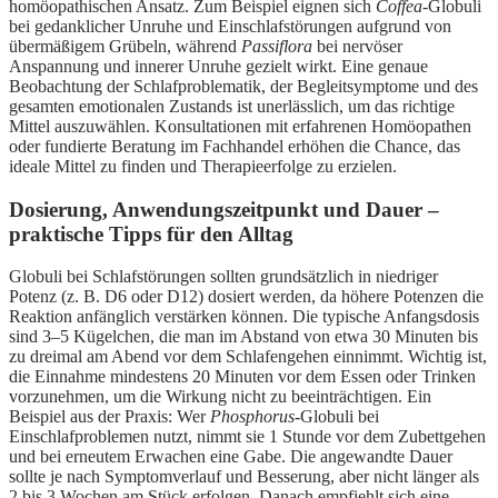
homöopathischen Ansatz. Zum Beispiel eignen sich
Coffea
-Globuli
bei gedanklicher Unruhe und Einschlafstörungen aufgrund von
übermäßigem Grübeln, während
Passiflora
bei nervöser
Anspannung und innerer Unruhe gezielt wirkt. Eine genaue
Beobachtung der Schlafproblematik, der Begleitsymptome und des
gesamten emotionalen Zustands ist unerlässlich, um das richtige
Mittel auszuwählen. Konsultationen mit erfahrenen Homöopathen
oder fundierte Beratung im Fachhandel erhöhen die Chance, das
ideale Mittel zu finden und Therapieerfolge zu erzielen.
Dosierung, Anwendungszeitpunkt und Dauer –
praktische Tipps für den Alltag
Globuli bei Schlafstörungen sollten grundsätzlich in niedriger
Potenz (z. B. D6 oder D12) dosiert werden, da höhere Potenzen die
Reaktion anfänglich verstärken können. Die typische Anfangsdosis
sind 3–5 Kügelchen, die man im Abstand von etwa 30 Minuten bis
zu dreimal am Abend vor dem Schlafengehen einnimmt. Wichtig ist,
die Einnahme mindestens 20 Minuten vor dem Essen oder Trinken
vorzunehmen, um die Wirkung nicht zu beeinträchtigen. Ein
Beispiel aus der Praxis: Wer
Phosphorus
-Globuli bei
Einschlafproblemen nutzt, nimmt sie 1 Stunde vor dem Zubettgehen
und bei erneutem Erwachen eine Gabe. Die angewandte Dauer
sollte je nach Symptomverlauf und Besserung, aber nicht länger als
2 bis 3 Wochen am Stück erfolgen. Danach empfiehlt sich eine