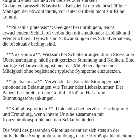
aufgrund eines überaktiven Geistes oder starkem
Gedankenkarussell. Klassisches Beispiel ist der vielbeschäftigte
Manager, der obwohl müde, vor lauter Grübeln nicht zur Ruhe
kommt.
– **Pulsatilla pratensis**: Geeignet bei unruhigem, leicht
erwachendem Schlaf, oft verbunden mit emotionaler Labilität und
Weinerlichkeit. Typisch sind Schwankungen des Schlafverhaltens,
die oft situativ bedingt sind.
– **Nux vomica**: Wirksam bei Schlafstörungen durch Stress oder
Überanstrengung, häufig mit gereizter Stimmung und Koliken. Eine
häufige Fehlanwendung ist hier, das Mittel bei allgemeiner
Müdigkeit ohne begleitende typische Symptome einzusetzen.
– **Ignatia amara**: Verwendet bei Einschlafstörungen nach
emotionalen Belastungen wie Trauer oder Liebeskummer. Der
Patient beschreibt oft ein Gefühl „Kloß im Hals“ und
Stimmungsschwankungen.
– **Kali phosphoricum**: Unterstützt bei nervöser Erschöpfung
und Ermüdung, wenn innere Unruhe zusammen mit
Konzentrationsproblemen den Schlaf behindert.
Die Wahl des passenden Globulus orientiert sich stets an der
individuellen Symptombeschreibung, da die Homöopathie nicht nur